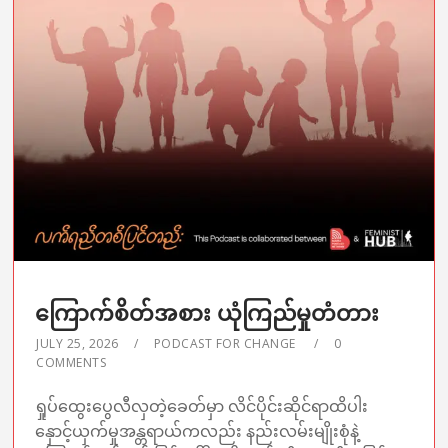
ကြောက်စိတ်အစား ယုံကြည်မှုတံတား
JULY 25, 2026
PODCAST FOR CHANGE
0
COMMENTS
ရှုပ်ထွေးပွေလီလှတဲ့ခေတ်မှာ လိင်ပိုင်းဆိုင်ရာထိပါး
နှောင့်ယှက်မှုအန္တရာယ်ကလည်း နည်းလမ်းမျိုးစုံနဲ့‌