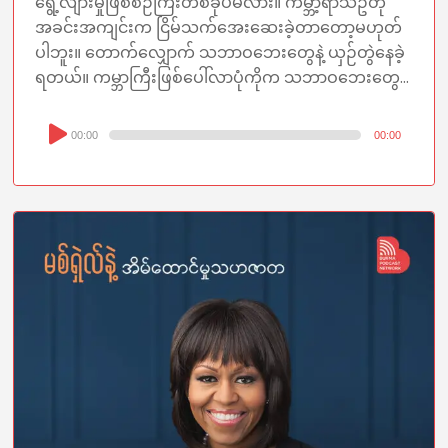
ရွေ့လျားမှုဖြစ်စဉ်ကြီးတစ်ခုပဲမလား။ ကမ္ဘာ့ရာသီဥတု
အခင်းအကျင်းက ငြိမ်သက်အေးဆေးခဲ့တာတော့မဟုတ်
ပါဘူး။ တောက်လျှောက် သဘာဝဘေးတွေနဲ့ ယှဉ်တွဲနေခဲ့
ရတယ်။ ကမ္ဘာကြီးဖြစ်ပေါ်လာပုံကိုက သဘာဝဘေးတွေ...
Audio
00:00
00:00
Player