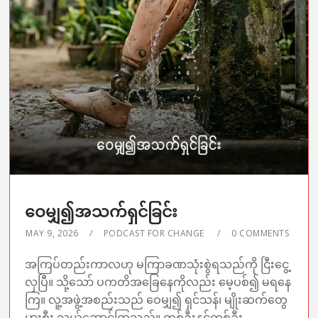
ဝေမျှ၍အသက်ရှင်ခြင်း
MAY 9, 2026
PODCAST FOR CHANGE
0 COMMENTS
အကြပ်တည်းကာလဟု မကြာခဏသုံးစွဲရသည်ကို ငြီးငွေ့
လှပြီ။ သို့သော် ပကတိအခြေနေကိုလည်း မေ့ပစ်၍ မရနေ
ကြ။ လူ့အဖွဲ့အစည်းသည် ဝေမျှ၍ ရှင်သန်၊ မျိုးဆက်တွေ
ပွားစီး သယ်ဆောင်ကြသည်။ တစ်ဦးနှင့်တစ်ဦး