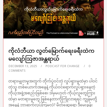
ကိုလံဘီယာ လွတ်မြောက်ရေးခရီးထဲက
မလျော်ဩဇာအန္တရာယ်
DECEMBER 13, 2025
PODCAST FOR CHANGE
0
COMMENTS
တရားမျှတမှုအတွက် တိုက်ပွဲဝင်တဲ့ လှုပ်ရှားမှုထဲမှာ ပါဝင်
တဲ့သူ တစ်ယောက်အနေနဲ့ ကိုယ်ဝင်ရောက်လှုပ်ရှားနေတဲ့
ကိုယ့်အဖွဲ့အစည်းဖြစ်စေ၊ ဒါမှမဟုတ် ကိုယ့်လူတွေကြား
ထဲမှာ မတရားမှုတွေ ဖြစ်နေတာကိုကြုံလာရရင် ကျွန်မတို့
အနေနဲ့ ဘာဆက်လုပ်ကြမလဲ? မိတ်ဆွေရော ဒီမေးခွန်း