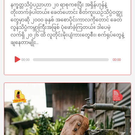
နက္ခတ္တသိပ္ပံပညာဟာ ၂၀ ရာစုကစပြီး အရှိန်ဟုန်နဲ့
တိုးတက်ခဲ့ပါတယ်။ ခေတ်ဟောင်း စိတ်ကူးယဉ်သိပ္ပံဝတ္ထု
တွေမှာဆို ၂၀၀၀ ခုနှစ် အစောပိုင်းကာလကိုတောင် ခေတ်
လွန်သိပ္ပံကမ္ဘာကြီးအဖြစ် ပုံဖော်ခဲ့ကြတယ်။ ဒါပေမဲ့
လက်ရှိ ၂၀၂၆ ထိ လူတိုင်းမိုးပျံကားတွေစီး၊ စက်ရုပ်တွေနဲ့
ချနေတာမျိုး...
Audio
00:00
00:00
Player