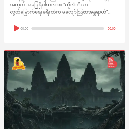
အတွက် အဖြေရှိပါသလား။ “ကိုလံဘီယာ
လွတ်မြောက်ရေးခရီးထဲက မလျော်ဩဇာအန္တရာယ်”...
Audio
00:00
00:00
Player