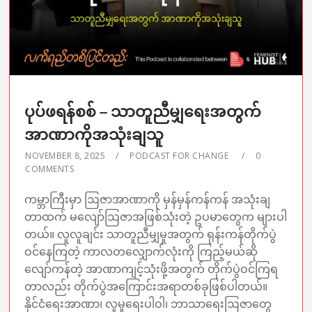
ပုပ်ဖရန်စစ် – သာတူညီမျှရေးအတွက်
အာဏာကိုအသုံးချသူ
NOVEMBER 8, 2025
PODCAST FOR CHANGE
0
COMMENTS
ကမ္ဘာကြီးမှာ ဩဇာအာဏာကို မှန်မှန်ကန်ကန် အသုံးချ
တာထက် မလျော်ဩဇာအဖြစ်သုံးတဲ့ ဥပမာတွေက များပါ
တယ်။ လူလူချင်း သာတူညီမျှမှုအတွက် ရုန်းကန်တိုက်ပွဲ
ဝင်နေကြတဲ့ ကာလတလျှောက်လုံးကို ကြည့်မယ်ဆို
လျော်ကန်တဲ့ အာဏာကျင့်သုံးဖို့အတွက် တိုက်ပွဲဝင်ကြရ
တာလည်း တိုက်ပွဲအကြောင်းအရာတစ်ခုဖြစ်ပါတယ်။
နိုင်ငံရေးအာဏာ၊ လူမှုရေးပါဝါ၊ ဘာသာရေးဩဇာတွေ