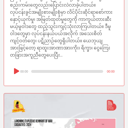
စည်းကမ်းတွေလည်းပြောင်းလဲလာခဲ့ပါတယ်။
လုပ်ငန်းခွင်အမျိုးစားမျိုးစုံမှာ လိင်ပိုင်းဆိုင်ရာစော်ကား
နှောင့်ယှက်မှု၊ အမြတ်ထုတ်မှုတွေကို ကာကွယ်တားဆီး
မယ့်မူဝါဒတွေ ထည့်သွင်းကျင့်သုံးလာကြပါတယ်။ ဒီမူ
ဝါဒတွေမှာ လုပ်ငန်းနယ်ပယ်အလိုက် အသေးစိတ်
ကျင့်ဝတ်တွေ၊ ပဋိညာဉ်တွေရှိပါတယ်။ ယေဘုယျ
အားဖြင့်တော့ ရာထူးအာဏာအားကိုး၊ ရိက္ခာ၊ ငွေကြေး
တခြားအကူညီတွေပေးပြီး...
Audio
00:00
00:00
Player