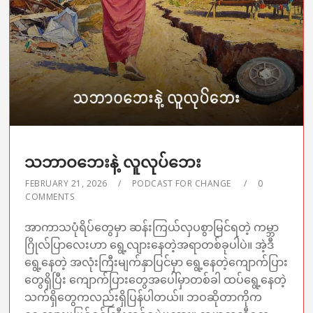
သဘာဝဘေးနဲ့ လူလုပ်ဘေး
FEBRUARY 21, 2026
PODCAST FOR CHANGE
0
COMMENTS
အာကာသပုံရိပ်တွေမှာ ဆန်းကြယ်လှပစွာမြင်ရတဲ့ ကမ္ဘာ
ဂြိုလ်ပြာလေးဟာ ရွေ့လျားနေတဲ့အရာတစ်ခုပါပဲ။ အဲ့ဒီ
ရွေ့နေတဲ့ အလုံးကြီးမျက်နှာပြင်မှာ ရွေ့နေတဲ့ကျောက်ပြား
တွေရှိပြီး ကျောက်ပြားတွေအပေါ်မှာတစ်ခါ ထပ်ရွေ့နေတဲ့
သက်ရှိတွေကလည်းရှိပြန်ပါတယ်။ ဘဝဆိုတာကိုက