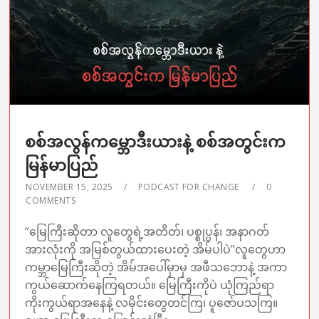
စစ်အလွန်ကမ္ဘောဒီးယားနဲ့ စစ်အတွင်းက
မြန်မာပြည်
NOVEMBER 15, 2025
PODCAST FOR CHANGE
0
COMMENTS
“မြေကြီးဆိုတာ လူတွေရဲ့အတိတ်၊ ပစ္စုပ္ပန်၊ အနာဂတ်
အားလုံးကို အမြစ်တွယ်ထားပေးတဲ့ အိမ်ပါပဲ”လူတွေဟာ
ကမ္ဘာမြေကြီးဆိုတဲ့ အိမ်အပေါ်မှာမှ အဖီသဘောနဲ့ အကာ
ကွယ်ဆောက်နေကြရတယ်။ မြေကြီးကိုပဲ ယုံကြည်ရာ
ကိုးကွယ်ရာအနေနဲ့ လမိုင်းတွေတင်ကြ၊ ပူဇော်ပသကြ။