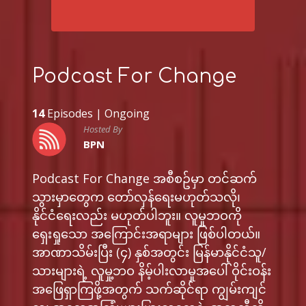
Podcast For Change
14
Episodes |
Ongoing
Hosted By
BPN
Podcast For Change အစီစဥ်မှာ တင်ဆက်
သွားမှာတွေက တော်လှန်ရေးမဟုတ်သလို၊ ​
နိုင်ငံရေးလည်း မဟုတ်ပါဘူး။ လူမှုဘဝကို
ရှေးရှုသော အကြောင်းအရာများ ဖြစ်ပါတယ်။
အာဏာသိမ်းပြီး (၄) နှစ်အတွင်း မြန်မာနိုင်ငံသူ/
သားများရဲ့ လူမှု့ဘဝ နိမ့်ပါးလာမှုအပေါ် ဝိုင်းဝန်း
အဖြေရှာကြဖို့အတွက် သက်ဆိုင်ရာ ကျွမ်းကျင်