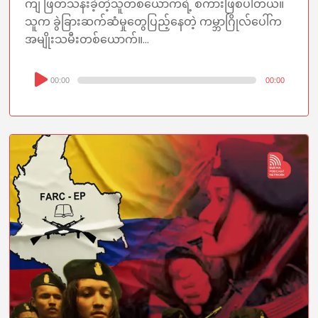
ကျ ဖြတ်သန်းခဲ့တဲ့သူတစ်ယောက်ရဲ့ စကားဖြစ်ပါတယ်။
သူက ခွဲခြားဆက်ဆံမှုတွေပြည့်နေတဲ့ ကမ္ဘာဂြိုလ်ပေါ်က
အမျိုးသမီးတစ်ယောက်။...
Audio
00:00
00:00
Player