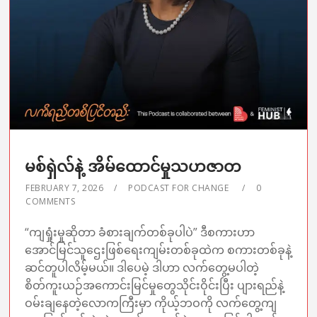
မစ်ရှဲလ်နဲ့ အိမ်ထောင်မှုသဟဇာတ
FEBRUARY 7, 2026
PODCAST FOR CHANGE
0
COMMENTS
“ကျရှုံးမှုဆိုတာ ခံစားချက်တစ်ခုပါပဲ” ဒီစကားဟာ
အောင်မြင်သူဌေးဖြစ်ရေးကျမ်းတစ်ခုထဲက စကားတစ်ခုနဲ့
ဆင်တူပါလိမ့်မယ်။ ဒါပေမဲ့ ဒါဟာ လက်တွေ့မပါတဲ့
စိတ်ကူးယဉ်အကောင်းမြင်မှုတွေသိုင်းဝိုင်းပြီး ပျားရည်နဲ့
ဝမ်းချနေတဲ့လောကကြီးမှာ ကိုယ့်ဘဝကို လက်တွေ့ကျ