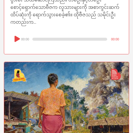
စောင့်ရှောက်သောဗီဇက လူသားများကို အစာကွင်းဆက်
ထိပ်ဆုံးကို ရောက်သွားစေခဲ့၏။ ထိုဗီဇသည် သမိုင်းဦး
ကတည်းက...
Audio
00:00
00:00
Player