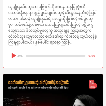
လူမျိုးနွယ်တွေဟာ ဗြောက်အိုးကနေ အနုမြူဗုံးထိ
ကောင်းနိုးရာရာ ရည်ရွယ်ချက်တွေနဲ့ တီထွင်ဖန်တီးခဲ့ကြပါ
တယ်။ ဒါပေမဲ့ လူမျိုးနွယ်ရဲ့ အမွေဆိုးဖြစ်တဲ့ စစ်ပွဲတွေ
မှာ၊ တစ်ဖက်နဲ့တစ်ဖက် သေကြေပျက်စီးကြတဲ့ ပဋိပက္ခ
တွေမှာသာ ဒီတီထွင်မှုတွေကို အသုံးချခဲ့ကြတဲ့အတွက်
တီထွင်သူတွေမှာလည်း စိတ်ဒဏ်ရာကြီးတွေနဲ့ ကွယ်လွန်ခဲ့
ကြရရှာပါတယ်။ နှစ်ပေါင်းများစွာကြာခဲ့...
Audio
00:00
00:00
Player