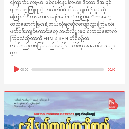
ကြောက်မက်ဖွယ် ဖြစ်ပေါ်နေပါတယ်။ ဒီတော့ ဒီအဖြစ်
ပျက်တွေကြုံရတဲ့ ဘယ်လိင်စိတ်ခံယူချက်ရှိသူမဆို
ကြောက်စိတ်အစားအချင်းချင်းယုံကြည်မှုတံတား‌တွေ
တည်ဆောက်ခြင်းနဲ့ ဘယ်လိုရင်ဆိုင်ကျော်လွှားကြမလဲ၊
ပတ်ဝန်းကျင်ကောင်းတွေ ဘယ်လိုပူးပေါင်းတည်ဆောက်
ကြမလဲဆိုတာကို FHM နဲ့ BPN တို့စီစဉ်တဲ့
လက်ရည်တစ်ပြင်တည်းပေါ့ဒ်ကတ်စ်မှာ နားဆင်အတွေး
ပွား...
Audio
00:00
00:00
Player