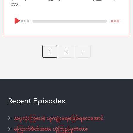
ဟာ...
Audio
00:00
00:00
Player
1
2
›
Recent Episodes
အပူလုံးကြွပေမဲ့ ယူကျုံးမရမဖြစ်ရလေအောင်
ကြောက်စိတ်အစား ယုံကြည်မှုတံတား