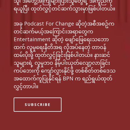
သူ၊ အတွေ့အကြုံများပြားသူတွေရဲ့ အကူညီကို
ရယူပြီး ထုတ်လွှင့်တင်ဆက်သွားမှာဖြစ်ပါတယ်။
အခု Podcast For Change ဆိုတဲ့အစီအစဥ်က
တင်ဆက်မယ့်အကြောင်းအရာတွေက
Entertainment ဆိုတဲ့ ဖျော်ဖြေရေးသဘော
ထက် လူမှုရေးနီတိအရ လိုအပ်နေတဲ့ တာဝန်
ထမ်းပိုးဖို့ ထုတ်လွှင့်ခြင်းဖြစ်ပါတယ်။ နားဆင်
သူများရဲ့ လူမှုဘဝ နိမ့်ပါးယုတ်လျော့လာခြင်း
ကပ်ဘေးကို ကျော်လွှားနိုင်ဖို့ တစ်စိတ်တစ်ဒေသ
အထောက်ကူပြုနိုင်ရန် BPN က ရည်ရွယ်ထုတ်
လွှင့်တာပါ။
SUBSCRIBE