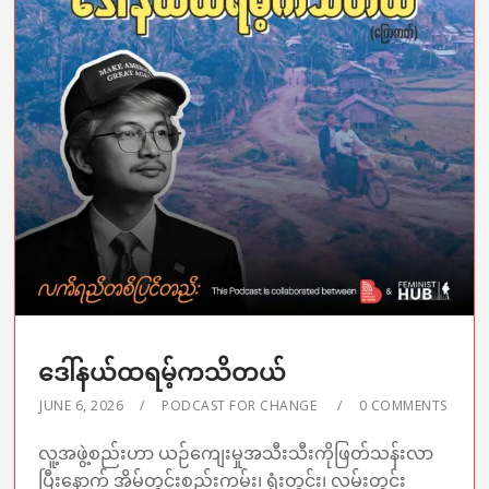
ဒေါ်နယ်ထရမ့်ကသိတယ်
JUNE 6, 2026
PODCAST FOR CHANGE
0 COMMENTS
လူ့အဖွဲ့စည်းဟာ ယဉ်ကျေးမှုအသီးသီးကိုဖြတ်သန်းလာ
ပြီးနောက် အိမ်တွင်းစည်းကမ်း၊ ရုံးတွင်း၊ လမ်းတွင်း