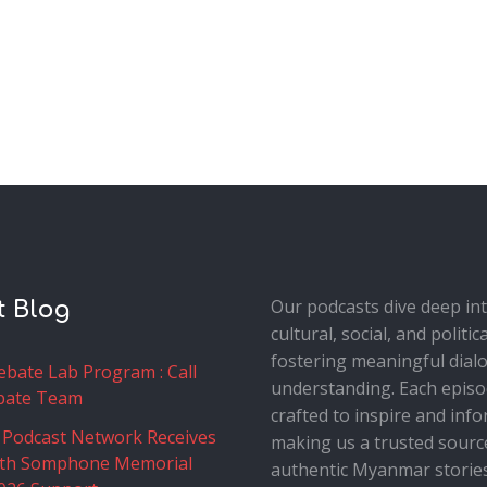
Our podcasts dive deep in
t Blog
cultural, social, and politic
fostering meaningful dial
bate Lab Program : Call
understanding. Each episo
bate Team
crafted to inspire and info
Podcast Network Receives
making us a trusted sourc
th Somphone Memorial
authentic Myanmar stories