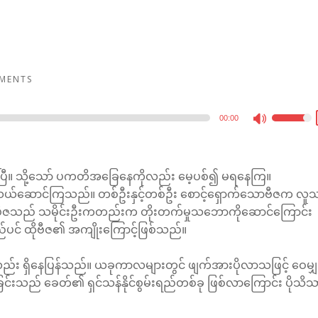
MENTS
00:00
Use
Up/Dow
Arrow
ြီ။ သို့သော် ပကတိအခြေနေကိုလည်း မေ့ပစ်၍ မရနေကြ။
keys
ီး သယ်ဆောင်ကြသည်။ တစ်ဦးနှင့်တစ်ဦး စောင့်ရှောက်သောဗီဇက လူ
to
ထိုဗီဇသည် သမိုင်းဦးကတည်းက တိုးတက်မှုသဘောကိုဆောင်ကြောင်း
increase
်ပင် ထိုဗီဇ၏ အကျိုးကြောင့်ဖြစ်သည်။
or
decreas
ည်း ရှိနေပြန်သည်။ ယခု‌ကာလများတွင် ဖျက်အားပိုလာသဖြင့် ဝေမျှ
volume.
ြင်းသည် ခေတ်၏ ရှင်သန်နိုင်စွမ်းရည်တစ်ခု ဖြစ်လာကြောင်း ပိုသိ