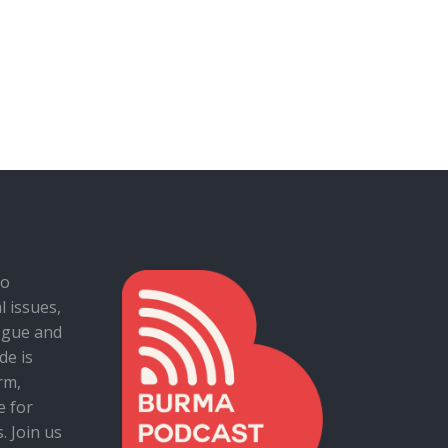
to
al issues,
ogue and
de is
rm,
e for
. Join us