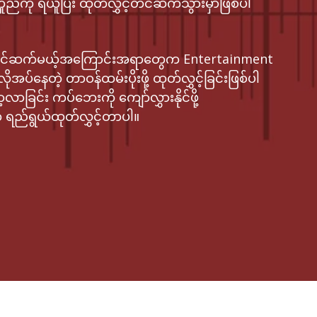
ညီကို ရယူပြီး ထုတ်လွှင့်တင်ဆက်သွားမှာဖြစ်ပါ
 တင်ဆက်မယ့်အကြောင်းအရာတွေက Entertainment
်နေတဲ့ တာဝန်ထမ်းပိုးဖို့ ထုတ်လွှင့်ခြင်းဖြစ်ပါ
ာခြင်း ကပ်ဘေးကို ကျော်လွှားနိုင်ဖို့
ရည်ရွယ်ထုတ်လွှင့်တာပါ။