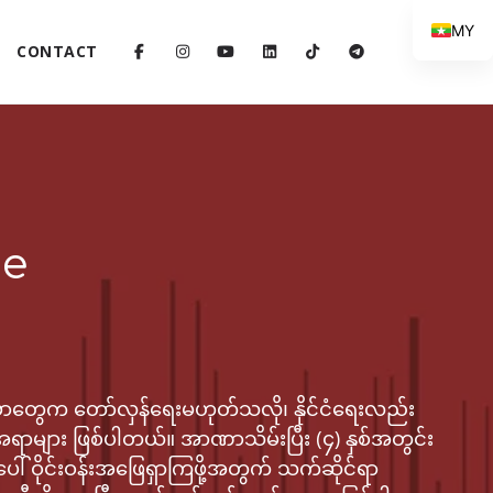
MY
CONTACT
ge
ာတွေက တော်လှန်ရေးမဟုတ်သလို၊ ​နိုင်ငံရေးလည်း
ရာများ ဖြစ်ပါတယ်။ အာဏာသိမ်းပြီး (၄) နှစ်အတွင်း
ုအပေါ် ဝိုင်းဝန်းအဖြေရှာကြဖို့အတွက် သက်ဆိုင်ရာ