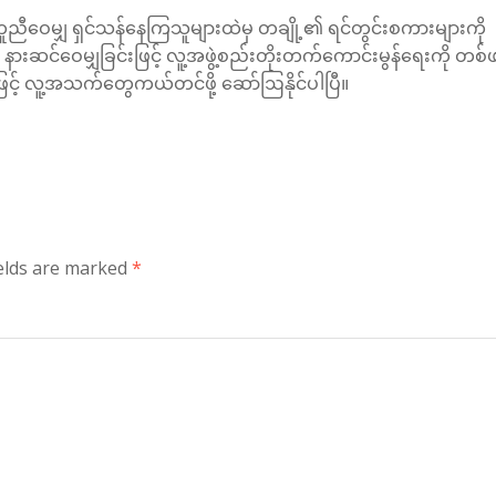
ီဝေမျှ ရှင်သန်နေကြသူများထဲမှ တချို့၏ ရင်တွင်းစကားများကို
ကို နားဆင်ဝေမျှခြင်းဖြင့် လူ့အဖွဲ့စည်းတိုးတက်ကောင်းမွန်ရေးကို တစ်
းဖြင့် လူ့အသက်တွေကယ်တင်‌ဖို့ ဆော်ဩနိုင်ပါပြီ။
ields are marked
*