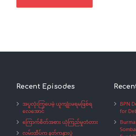
Recent Episodes
Recen
အပူလုံးကြွပေမဲ့ ယူကျုံးမရမဖြစ်ရ
BPN De
လေအောင်
for De
ကြောက်စိတ်အစား ယုံကြည်မှုတံတား
Burma 
Somba
လမ်းထိပ်က နတ်ကန္နားပွဲ