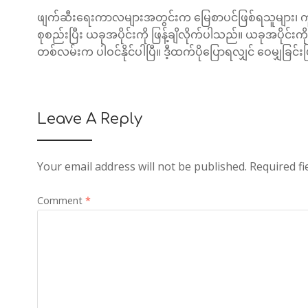
ဖျက်ဆီးရေးကာလများအတွင်းက မြေစာပင်ဖြစ်ရသူများ၊ ကူည
စုစည်းပြီး ယခုအပိုင်းကို ဖြန့်‌ချိလိုက်ပါသည်။ ယခုအပိုင်း
တစ်လမ်းက ပါဝင်နိုင်ပါပြီ။ ဒီ့ထက်ပိုပြောရလျှင် ဝေမျှခြင်
Leave A Reply
Your email address will not be published.
Required f
Comment
*