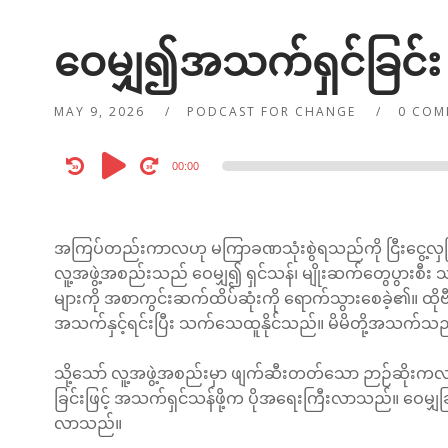
ဝေမျှ၍အသက်ရှင်ခြင်း
MAY 9, 2026
PODCAST FOR CHANGE
0 COM
Audio
00:00
Player
အကြပ်တည်းကာလဟု မကြာခဏသုံးစွဲရသည်ကို ငြီးငွေ့လှပ
လူ့အဖွဲ့အစည်းသည် ဝေမျှ၍ ရှင်သန်၊ မျိုးဆက်တွေပွားစ
များကို အစာကွင်းဆက်ထိပ်ဆုံးကို ရောက်သွားစေခဲ့၏။ 
အသက်နှင့်ရင်းပြီး သက်သေထူနိုင်သည်။ မိမိတို့အသက်သည
သို့သော် လူ့အဖွဲ့အစည်းမှာ ဖျက်ဆီးတတ်သော ဉာဉ်ဆိုးကလ
ခြင်းဖြင့် အသက်ရှင်သန်ဖို့က ပိုအရေးကြီးလာသည်။ ဝေမျှခ
လာသည်။