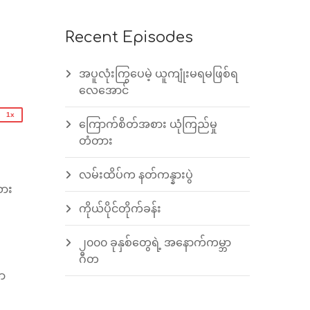
2x
Recent Episodes
1.5x
1.25x
အပူလုံးကြွပေမဲ့ ယူကျုံးမရမဖြစ်ရ
1x
လေအောင်
0.75x
1x
ကြောက်စိတ်အစား ယုံကြည်မှု
n
တံတား
လမ်းထိပ်က နတ်ကန္နားပွဲ
သား
ကိုယ်ပိုင်တိုက်ခန်း
e
၂၀၀၀ ခုနှစ်တွေရဲ့ အနောက်ကမ္ဘာ
ဂီတ
သာ