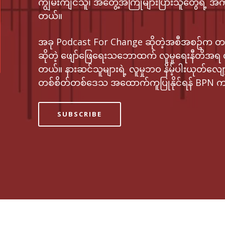
ကျွမ်းကျင်သူ၊ အတွေ့အကြုံများပြားသူတွေရဲ့ အကူ
တယ်။
အခု Podcast For Change ဆိုတဲ့အစီအစဥ်က
ဆိုတဲ့ ဖျော်ဖြေရေးသဘောထက် လူမှုရေးနီတိအရ လိုအပ
တယ်။ နားဆင်သူများရဲ့ လူမှုဘဝ နိမ့်ပါးယုတ်လျော့လ
တစ်စိတ်တစ်ဒေသ အထောက်ကူပြုနိုင်ရန် BPN က 
SUBSCRIBE