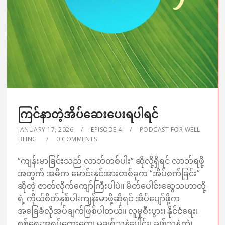
ကြင်နာတဲ့အိပ်ဆေးပေးရပါရင်
JANUARY 17, 2026
EPISODE 4
PODCAST FOR WELL
BEING
0 COMMENTS
“ကျန်းမာခြင်းသည် လာဘ်တစ်ပါး” ဆိုလို့ရှိရင် လာဘ်ရဖို့
အတွက် အဓိက မောင်းနှင်အားတစ်ခုက “အိပ်စက်ခြင်း”
ဆိုတဲ့ ဇာတ်လိုက်ကျော်ကြီးပါပဲ။ မိတ်ပေါင်းဆွေသဟာတို့
ရဲ့ ကိုယ်စိတ်နှစ်ပါးကျန်းမာဖို့ဆိုရင် အိပ်ပျော်ဖို့က
အခြေခံလိုအပ်ချက်ဖြစ်ပါတယ်။ လူမှုစီးပွား၊ နိုင်ငံရေး၊
စစ်ရေးအရှုပ်ထွေးတွေ၊ မချစ်သူနဲ့ပေါင်း၊ ချစ်သူနဲ့ကွဲ၊