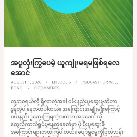
အပူလုံးကြွပေမဲ့ ယူကျုံးမရမဖြစ်ရလေ
အောင်
AUGUST 1, 2026
EPISODE 6
PODCAST FOR WELL
BEING
0 COMMENTS
လူ့ဘဝရယ်လို့ ရှိလာတဲ့အခါ ဝမ်းနည်းပူဆွေးမှုဆိုတာ
ဒွန်တွဲပါနေတတ်ပါတယ်။ အကြောင်းအမျိုးမျိုးကြောင့်
ဝမ်းနည်းပူဆွေးကြရတဲ့အထဲမှာ အခုခေတ်လို
ထွေလီကာလီရှုပ်ပွနေတဲ့ခေတ်မှာ ပိုပြီးပူဆွေးဖို့
အကြောင်းများတတ်ကြပါတယ်။ ပျော်ရွှင်မှုကိုဖြတ်သန်း