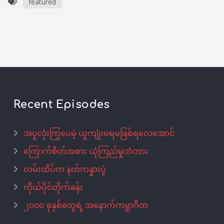
featured
Recent Episodes
အပူလုံးကြွပေမဲ့ ယူကျုံးမရမဖြစ်ရလေအောင်
ကြောက်စိတ်အစား ယုံကြည်မှုတံတား
လမ်းထိပ်က နတ်ကန္နားပွဲ
ကိုယ်ပိုင်တိုက်ခန်း
၂၀၀၀ ခုနှစ်တွေရဲ့ အနောက်ကမ္ဘာဂီတ