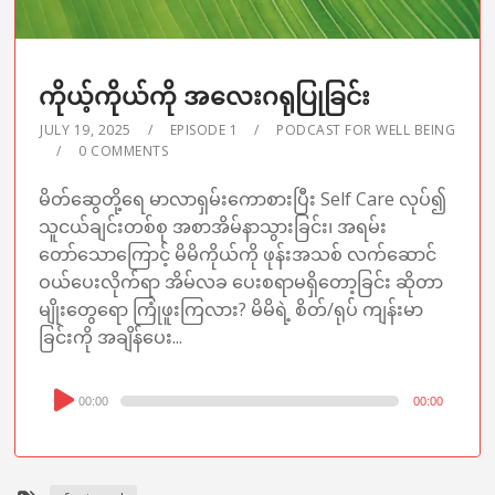
ကိုယ့်ကိုယ်ကို အလေးဂရုပြုခြင်း
JULY 19, 2025
EPISODE 1
PODCAST FOR WELL BEING
0 COMMENTS
မိတ်ဆွေတို့ရေ မာလာရှမ်းကောစားပြီး Self Care လုပ်၍
သူငယ်ချင်းတစ်စု အစာအိမ်နာသွားခြင်း၊ အရမ်း
တော်သောကြောင့် မိမိကိုယ်ကို ဖုန်းအသစ် လက်ဆောင်
ဝယ်ပေးလိုက်ရာ အိမ်လခ ပေးစရာမရှိတော့ခြင်း ဆိုတာ
မျိုးတွေရော ကြုံဖူးကြလား? မိမိရဲ့ စိတ်/ရုပ် ကျန်းမာ
ခြင်းကို အချိန်ပေး...
Audio
00:00
00:00
Player