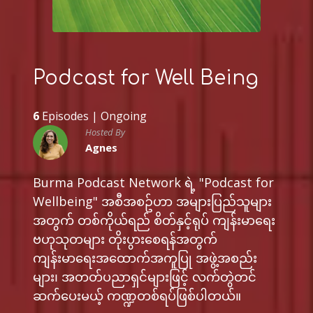
Podcast for Well Being
6
Episodes |
Ongoing
Hosted By
Agnes
Burma Podcast Network ရဲ့ "Podcast for
Wellbeing" အစီအစဥ်ဟာ အများပြည်သူများ
အတွက် တစ်ကိုယ်ရည် စိတ်နှင့်ရုပ် ကျန်းမာရေး
ဗဟုသုတများ တိုးပွားစေရန်အတွက်
ကျန်းမာရေးအထောက်အကူပြု အဖွဲ့အစည်း
များ၊ အတတ်ပညာရှင်များဖြင့် လက်တွဲတင်
ဆက်ပေးမယ့် ကဏ္ဍတစ်ရပ်ဖြစ်ပါတယ်။