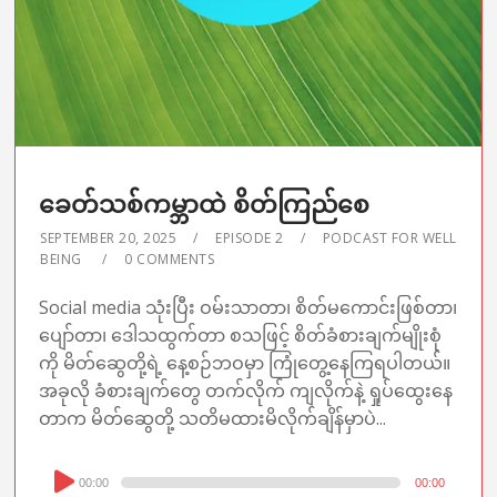
ခေတ်သစ်ကမ္ဘာထဲ စိတ်ကြည်စေ
SEPTEMBER 20, 2025
EPISODE 2
PODCAST FOR WELL
BEING
0 COMMENTS
Social media သုံးပြီး ဝမ်းသာတာ၊ စိတ်မကောင်းဖြစ်တာ၊
ပျော်တာ၊ ဒေါသထွက်တာ စသဖြင့် စိတ်ခံစားချက်မျိုးစုံ
ကို မိတ်ဆွေတို့ရဲ့ နေ့စဉ်ဘဝမှာ ကြုံတွေ့နေကြရပါတယ်။
အခုလို ခံစားချက်တွေ တက်လိုက် ကျလိုက်နဲ့ ရှုပ်ထွေးနေ
တာက မိတ်ဆွေတို့ သတိမထားမိလိုက်ချိန်မှာပဲ...
Audio
00:00
00:00