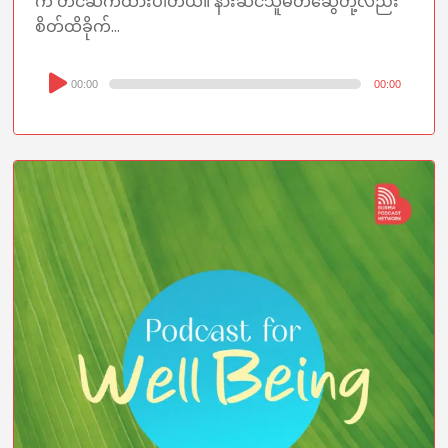
က တင်ဆက်ထားပါတယ်။ နားဆင်သူမိတ်ဆွေတို့လည်း
စိတ်ထိခိုက်...
Audio
00:00
00:00
Player