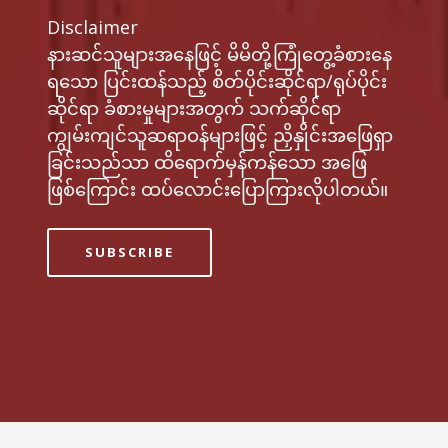
Disclaimer
နားဆင်သူများအနေဖြင့် မိမိတို့ကြုံတွေ့ခံစားနေ
ရသော ပြင်းထန်သည့် စိတ်ပိုင်းဆိုင်ရာ/ရုပ်ပိုင်း
ဆိုင်ရာ ခံစားမှုများအတွက် သက်ဆိုင်ရာ
ကျွမ်းကျင်သူဆရာဝန်များဖြင့် ညှိနှိုင်းအဖြေရှာ
ခြင်းသည်သာ ထိရောက်မှန်ကန်သော အဖြေ
ဖြစ်ကြောင်း ထပ်လောင်းပြောကြားလိုပါတယ်။
SUBSCRIBE