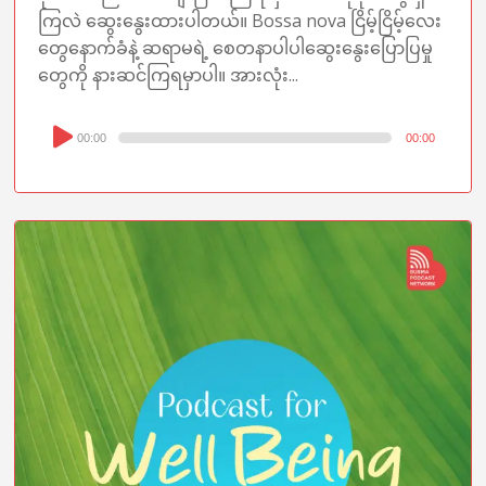
ကြလဲ ဆွေးနွေးထားပါတယ်။ Bossa nova ငြိမ့်ငြိမ့်လေး
တွေနောက်ခံနဲ့ ဆရာမရဲ့ စေတနာပါပါဆွေးနွေးပြောပြမှု
တွေကို နားဆင်ကြရမှာပါ။ အားလုံး...
Audio
00:00
00:00
Player