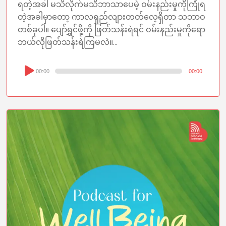
ရတဲ့အခါ မသိလိုက်မသိဘာသာပေမဲ့ ဝမ်းနည်းမှုကိုကြုံရ
တဲ့အခါမှာတော့ ကာလရှည်လျားတတ်လေ့ရှိတာ သဘာဝ
တစ်ခုပါ။ ပျော်ရွှင်ဖို့ကို ဖြတ်သန်းရဲရင် ဝမ်းနည်းမှုကိုရော
ဘယ်လိုဖြတ်သန်းရဲကြမလဲ။...
Audio
00:00
00:00
Player