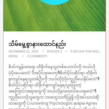
သိမ်မွေ့စွာနားထောင်နည်း
NOVEMBER 22, 2025
EPISODE 3
PODCAST FOR WELL
BEING
0 COMMENTS
စိတ်ကျန်းမာရေး ထိခိုက်နေသူတစ်ယောက်ကို ဘယ်လို
ပံ့ပိုးပေးမလဲ? ဒီအပိုင်းမှာတော့🎙စိတ်ပိုင်းဆိုင်ရာ ထိခိုက်
နာကျင်နေရသူတစ်ဦးကို ဘယ်လိုပံ့ပိုးကူညီပေးနိုင်မလဲ?🎙
စိတ်ပိုင်းဆိုင်ရာ ထိခိုက်နာကျင်နေရသူပြောတဲ့
အကြောင်းအရာတွေကို ဘယ်လိုနားထောင်ပေးရမလဲ?🎙
ကူညီပေးလိုသူတွေက ဘာတွေသတိပြုဖို့ လိုအပ်သလဲဆို
တာတွေကို Counselling Psychologist ဆရာမ Agnes