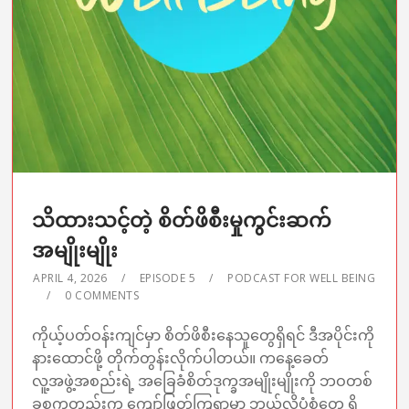
သိထားသင့်တဲ့ စိတ်ဖိစီးမှုကွင်းဆက်
အမျိုးမျိုး
APRIL 4, 2026
EPISODE 5
PODCAST FOR WELL BEING
0 COMMENTS
ကိုယ့်ပတ်ဝန်းကျင်မှာ စိတ်ဖိစီးနေသူတွေရှိရင် ဒီအပိုင်းကို
နားထောင်ဖို့ တိုက်တွန်းလိုက်ပါတယ်။ ကနေ့ခေတ်
လူ့အဖွဲ့အစည်းရဲ့ အခြေခံစိတ်ဒုက္ခအမျိုးမျိုးကို ‌ဘဝတစ်
ခုစကတည်းက‌ ကျော်ဖြတ်ကြရာမှာ ဘယ်လိုပုံစံ‌တွေ ရှိ