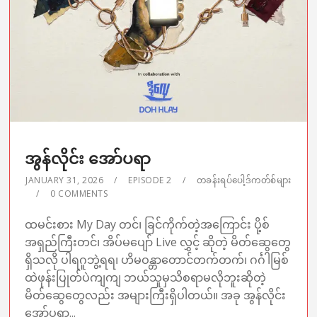
အွန်လိုင်း အော်ပရာ
JANUARY 31, 2026
EPISODE 2
တခန်းရပ်ပေါ့ဒ်ကတ်စ်များ
0 COMMENTS
ထမင်းစား My Day တင်၊ ခြင်ကိုက်တဲ့အကြောင်း ပို့စ်
အရှည်ကြီးတင်၊ အိပ်မပျော် Live လွှင့် ဆိုတဲ့ မိတ်ဆွေတွေ
ရှိသလို ပါရဂူဘွဲ့ရရ၊ ဟိမဝန္တာတောင်တက်တက်၊ ဂင်္ဂါမြစ်
ထဲဖုန်းပြုတ်ပဲကျကျ ဘယ်သူမှသိစရာမလိုဘူးဆိုတဲ့
မိတ်ဆွေတွေလည်း အများကြီးရှိပါတယ်။ အခု အွန်လိုင်း
အော်ပရာ...