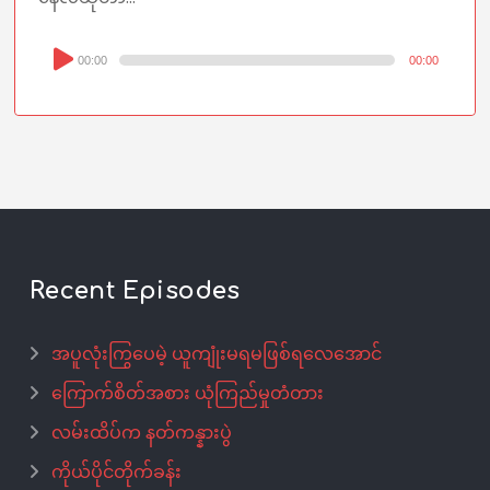
Audio
00:00
00:00
Player
Recent Episodes
အပူလုံးကြွပေမဲ့ ယူကျုံးမရမဖြစ်ရလေအောင်
ကြောက်စိတ်အစား ယုံကြည်မှုတံတား
လမ်းထိပ်က နတ်ကန္နားပွဲ
ကိုယ်ပိုင်တိုက်ခန်း