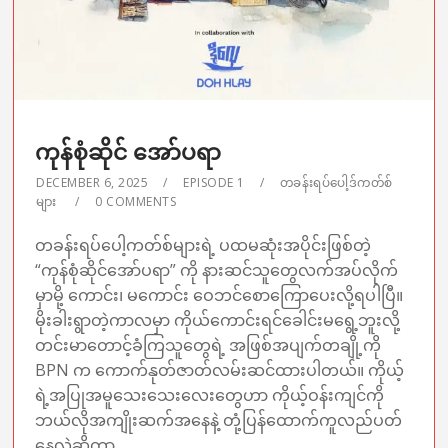
ကုန်​စုံဆိုင်​ အော်ပရာ
DECEMBER 6, 2025
EPISODE 1
တခန်းရပ်ပေါ့ဒ်ကတ်စ်
များ
0 COMMENTS
တခန်းရပ်ပေါ့ကတ်စ်များရဲ့ ပထမဆုံးအပိုင်းဖြစ်တဲ့
“ကုန်စုံဆိုင်အော်ပရာ” ကို နားဆင်သူတွေလက်အပ်လိုက်
မှာမို့ ကောင်း၊ မကောင်း ဝေဘင်စောကြောပေးလို့ရပါပြီ။
မိုးခါးရွာတဲ့ကာလမှာ ကိုယ်ကောင်းရင်ခေါင်းမရွေ့ဘူးလို့
တင်းမာတောင့်ခံကြသူတွေရဲ့ အဖြစ်အပျက်တချို့ကို
BPN က ကောက်နုတ်ဇာတ်လမ်းဆင်ထားပါတယ်။ ကိုယ့်
ရဲ့အပြုအမူသေးသေးလေးတွေဟာ ကိုယ့်ဝန်းကျင်ကို
ဘယ်လိုအကျိုးဆက်အနေနဲ့ တုံ့ပြန်ထောက်ကူလည်ပတ်
နေလဲဆိုတာ...