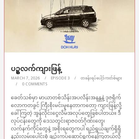
ပဥ္စလက်ကျားဖြန့်
MARCH 7, 2026
EPISODE 3
တခန်းရပ်ပေါ့ဒ်ကတ်စ်များ
0 COMMENTS
ခေတ်သစ်မှာ မာယာတစ်သိန်းအပလိန်းအနန္တနဲ့ ဒုဇရိုက်
လောကတခွင် ကြီးစိုးမင်းမူနေတာကတော့ ကျားဖြန့်လို့
ခေါ်ကြတဲ့ အွန်လိုင်းငွေလိမ်အလုပ်တွေဖြစ်ပါတယ်။ ဒီ
လုပ်ငန်း‌တွေကို ဒေသတွင်းရာဇဝတ်ဂိုဏ်း‌တွေ၊
လက်နက်ကိုင်တွေနဲ့ အစိုးရတွေကပါ ရည်ရွယ်ချက်ရှိရှိ
နည်းလမ်းပေါင်းစုံ ချဉ်းကပ်ဆောင်ရွက်နေကြတယ်လို့