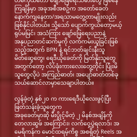
တစ်ကိုယ်တော် ဖျော်ဖြေရေးသမားတွေ ဖြစ်နေ
ကြချိန်မှာ အခုအစီအစဥ်က အတော်ခေတ်
နောက်ကျနေတာ/အရသာမတွေ့တာမျိုးလည်း
ဖြစ်နိုင်ပါတယ်။ သို့သော် ပျောက်ကွယ်တော့မယ့်
ရုပ်မမြင်၊ အသံကြား ဖျော်ဖြေရေးပညာနဲ့
အနုပညာတင်ဆက်မှုကို လက်ကမ်းယူခြင်းဖြစ်
သည့်အတွက် BPN နဲ့ ရင်ဘတ်ချင်းနီးသူ
မိတ်ဆွေတွေ၊​ ရေဒီယိုခေတ်ကို မြတ်နိုးသူတွေ
အတွက်တော့ လိပ်ခုံးကားလေးတွေ့တိုင်း ပြုံးမိ
သူတွေလိုပဲ အကြည်ဓာတ်၊ အပျော်ဓာတ်တစ်ခု
သယ်ဆောင်လာမှာသေချာပါတယ်။
လွန်ခဲ့တဲ့ နှစ်၂၀ က ကားရေဒီယိုလေးဖွင့်ပြီး
ဖြတ်သန်းခဲ့သူတွေက
အခုခေတ်မှာဆို မီးပွိုင့်မိတဲ့ ၂ မိနစ်အချိန်ကို
တေလာဆွဖ် အကြောင်း၊ လက်ဝှေ့ပွဲရလာဒ်၊ အ
မေရိကန်က မောင်ထရမ့်ကိစ္စ အစရှိတဲ့ Reels အ