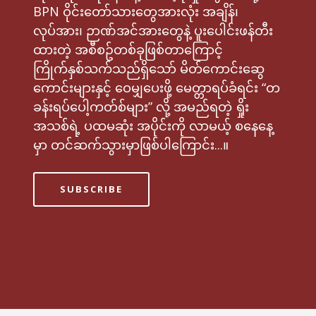
BPN ဝိုင်းတော်သားတွေအားလုံး အချိန်၊
လုပ်အား​၊ ဉာဏ်အင်အားတွေနဲ့ ပူးပေါင်းဖန်တီး
ထားတဲ့ အစီစဥ်တစ်ခုဖြစ်တာကြောင့်
ကြိုက်နှစ်သက်သည်ရှိသော် မိတ်ကောင်းဆွေ
ကောင်းများနှင့် ဝေမျှပေးဖို့ မေတ္တာရပ်ခံရင်း “တ
ခန်းရပ်ပေါ့ကတ်စ်များ” လို့ အမည်ရတဲ့ ရှိုး
အသစ်ရဲ့ ပထမဆုံး အပိုင်းကို လာမယ့် စနေနေ့
မှာ တင်ဆက်သွားမှာဖြစ်ပါကြောင်း...။
SUBSCRIBE