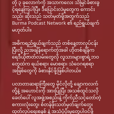
တို ၃ ခုလောက်ကို အသာကလေး သိမြင်ခံစားခွ
င့်ရနေကြပါပြီ။ ဒီပြောင်းလဲမှုတွေက ကောင်း
သည်၊ ဆိုးသည် သတ်မှတ်ဖို့အတွက်သည်
Burma Podcast Network ၏ ရည်ရွယ်ချက်
မဟုတ်ပါ။
အဓိကရည်ရွယ်ချက်သည် တစ်နေ့တာလုပ်ငန်း
ပြီးလို့ ညအချိန်ရောက်တဲ့အခါ ဟိုတစ်ချိန်က
ရေဒီယိုဇာတ်လမ်းတွေလို လူသားများစွာရဲ့ဘဝ
တွေထဲက ရယ်စရာ၊ မောစရာ၊ သံဝေဂရစရာ
အဖြစ်တွေကို ခံစားနိုင်ဖို့ဖြစ်ပါတယ်။
ပလာတာဆရာကြီးတွေ မိုင်လိုတို့ ချောကလက်
တို့နဲ့ အဟောင်းကို အားပြုပြီး အသစ်ထွင်သလို
ခေတ်ပေါ် လူအဖွဲ့အစည်းနဲ့ ကိုက်ညီသင့်တော်တဲ့
စကားလုံးတွေ၊ စံတန်ဖိုးသတ်မှတ်ချက်တွေ၊
ထုတ်လုပ်ရေးစနစ် နဲ့ အသံပံ့ပိုးမှုတွေပါဝင်ဖို့