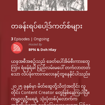
တခန်းရပ်ပေါ့ဒ်ကတ်စ်များ
3
Episodes |
Ongoing
Hosted By
BPN & Doh Hlay
ယခုအစီအစဥ်သည် ခေတ်ပေါ်အိမ်စီးကားတွေ
ကြား ရံဖန်ရံခါ ပြည်လမ်းမပေါ် တက်လာတတ်
သော လိပ်ခုံးကားကလေးနှင့်တူနေနိုင်ပါသည်။
၂၀၂၅ ခုနှစ်မှာ မိတ်ဆွေတို့သိတဲ့အတိုင်း လူ
တိုင်း Content Creator တွေဖြစ်နေကြပါပြီ။
ကမ္ဘာ့လူဦးရေရဲ့ သုံးပုံတစ်ပုံလောက်က