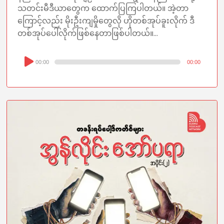
သတင်းမီဒီယာတွေက ထောက်ပြကြပါတယ်။ အဲ့တာ
ကြောင့်လည်း မိုးဦးကျ‌မှိုတွေလို ဟိုတစ်အုပ်ခူးလိုက် ဒီ
တစ်အုပ်ပေါ်လိုက်ဖြစ်နေတာဖြစ်ပါတယ်။...
Audio
00:00
00:00
Player