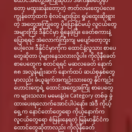
ထောင်အတွေ့အကြုံဆိုတာ ဒီဖက်နှစ်တွေမှာ
တော့ မထူးဆန်းတော့တဲ့ ဇာတ်လမ်းတွေပဲလေ။
ကျွန်တော့်ထက် စုံလင်များပြား ရှုပ်ထွေးဆိုးရွား
တဲ့ အတွေ့အကြုံတွေ ပိုပြောနိုင်မယ့် လူငယ်တွေ
အများကြီး ဒီနိုင်ငံမှာ ရှိနေခဲ့ပြီ။ ခေတ်စကားနဲ့
ပြောရရင် အဲလောက်ကြီးကျ မပျော်တော့ဘူး
ပေါ့လေ။ ဒီနိုင်ငံမှာကိုက ထောင်နဲ့လူသား စာပေ
တွေဆိုတာ ပိုများနေသလားလို့ပါ။ ကိုလိုနီခေတ်
စာပေတွေက စတင်ရရင် မဆလခေတ် နောက်
၈၈ အလွန်မျိုးဆက် နောက်ထပ် ဆယ်စုနှစ်တွေ
မှာလည်း ခံယူချက်အကျဉ်းသားတွေ နိုင်ကျဉ်း
ဟောင်းတွေရဲ့ ထောင်အတွေ့အကြုံ စာပေတွေ
က များသလား မမေးနဲ့ပဲ။ Category တစ်ခု ခွဲ
ထားပေးရလောက်အောင်ပါပဲနော်။ အဲဒီ ကိုယ့်
ရှေ့က နောင်တော်တွေရော ကိုယ့်နောက်က
လူငယ်တွေရော စံမြန်းနေရတဲ့ မြန်မာနိုင်ငံက
ထောင်တွေဆိုတာလည်း ကိုလိုနီခေတ်