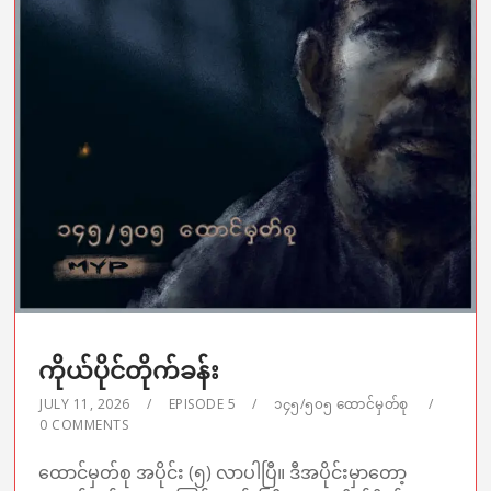
ကိုယ်ပိုင်တိုက်ခန်း
JULY 11, 2026
EPISODE 5
၁၄၅/၅၀၅ ထောင်မှတ်စု
0 COMMENTS
ထောင်မှတ်စု အပိုင်း (၅) လာပါပြီ။ ဒီအပိုင်းမှာတော့