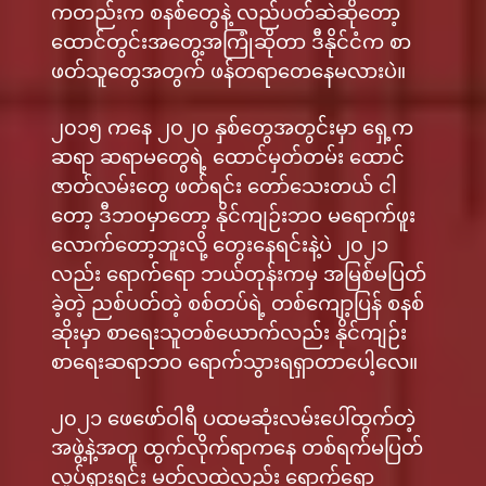
ကတည်းက စနစ်တွေနဲ့ လည်ပတ်ဆဲဆိုတော့
ထောင်တွင်းအတွေ့အကြုံဆိုတာ ဒီနိုင်ငံက စာ
ဖတ်သူတွေအတွက် ဖန်တရာတေနေမလားပဲ။
၂၀၁၅ ကနေ ၂၀၂၀ နှစ်တွေအတွင်းမှာ ရှေ့က
ဆရာ ဆရာမတွေရဲ့ ထောင်မှတ်တမ်း ထောင်
ဇာတ်လမ်းတွေ ဖတ်ရင်း တော်သေးတယ် ငါ
တော့ ဒီဘဝမှာတော့ နိုင်ကျဉ်းဘဝ မရောက်ဖူး
လောက်တော့ဘူးလို့ တွေးနေရင်းနဲ့ပဲ ၂၀၂၁
လည်း ရောက်ရော ဘယ်တုန်းကမှ အမြစ်မပြတ်
ခဲ့တဲ့ ညစ်ပတ်တဲ့ စစ်တပ်ရဲ့ တစ်ကျော့ပြန် စနစ်
ဆိုးမှာ စာရေးသူတစ်ယောက်လည်း နိုင်ကျဉ်း
စာရေးဆရာဘဝ ရောက်သွားရရှာတာပေါ့လေ။
၂၀၂၁ ဖေဖော်ဝါရီ ပထမဆုံးလမ်းပေါ်ထွက်တဲ့
အဖွဲ့နဲ့အတူ ထွက်လိုက်ရာကနေ တစ်ရက်မပြတ်
လှုပ်ရှားရင်း မတ်လထဲလည်း ရောက်ရော