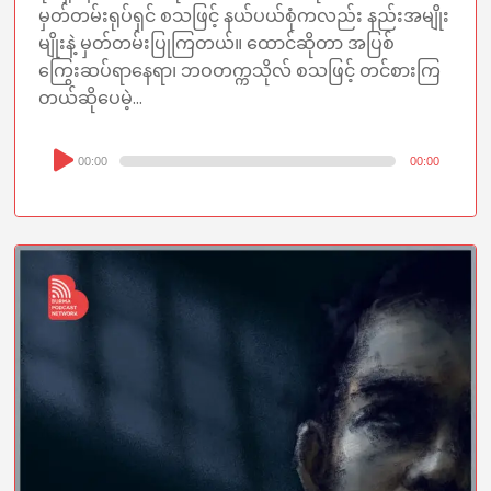
မှတ်တမ်းရုပ်ရှင် စသဖြင့် နယ်ပယ်စုံကလည်း နည်းအမျိုး
မျိုးနဲ့ မှတ်တမ်းပြုကြတယ်။ ထောင်ဆိုတာ အပြစ်
ကြွေးဆပ်ရာနေရာ၊ ဘဝတက္ကသိုလ် စသဖြင့် တင်စားကြ
တယ်ဆိုပေမဲ့...
Audio
00:00
00:00
Player