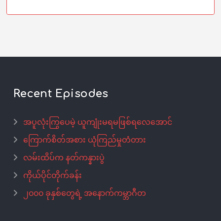
Recent Episodes
အပူလုံးကြွပေမဲ့ ယူကျုံးမရမဖြစ်ရလေအောင်
ကြောက်စိတ်အစား ယုံကြည်မှုတံတား
လမ်းထိပ်က နတ်ကန္နားပွဲ
ကိုယ်ပိုင်တိုက်ခန်း
၂၀၀၀ ခုနှစ်တွေရဲ့ အနောက်ကမ္ဘာဂီတ