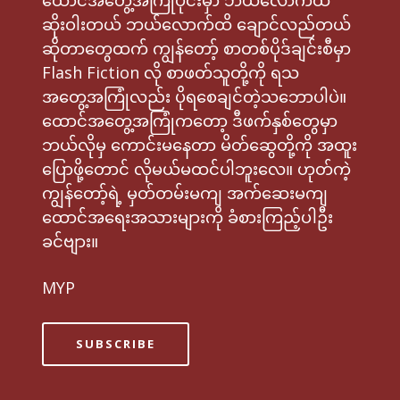
ထောင်အတွေ့အကြုံပိုင်းမှာ ဘယ်လောက်ထိ
ဆိုးဝါးတယ် ဘယ်လောက်ထိ ချောင်လည်တယ်
ဆိုတာတွေထက် ကျွန်တော့် စာတစ်ပိုဒ်ချင်းစီမှာ
Flash Fiction လို စာဖတ်သူတို့ကို ရသ
အတွေ့အကြုံလည်း ပိုရစေချင်တဲ့သဘောပါပဲ။
ထောင်အတွေ့အကြုံကတော့ ဒီဖက်နှစ်တွေမှာ
ဘယ်လိုမှ ကောင်းမနေတာ မိတ်ဆွေတို့ကို အထူး
ပြောဖို့တောင် လိုမယ်မထင်ပါဘူးလေ။ ဟုတ်ကဲ့
ကျွန်တော့်ရဲ့ မှတ်တမ်းမကျ အက်ဆေးမကျ
ထောင်အရေးအသားများကို ခံစားကြည့်ပါဦး
ခင်ဗျား။
MYP
SUBSCRIBE