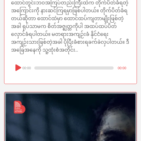
ထောင်တွင်းဘဝအကြပ်တည်းကြီးထဲက တိုက်ပိတ်ခံရတဲ့
အကြောင်းကို နားဆင်ကြရမှာဖြစ်ပါတယ်။ တိုက်ပိတ်ခံရ
တယ်ဆိုတာ ထောင်ထဲမှာ ထောင်ထပ်ကျတာမျိုးဖြစ်တဲ့
အခါ ရုပ်သာမက စိတ်အဇ္ဈတ္တကိုပါ အထပ်ထပ်ပိတ်
လှောင်ခံရပါတယ်။ မတရားအကျဉ်းခံ နိုင်ငံရေး
အကျဉ်းသားဖြစ်တဲ့အခါ ပိုပြီးခံစားရခက်ခဲလှပါတယ်။ ဒီ
အခြေအနေကို သူ့ထုံးစံအတိုင်း...
Audio
00:00
00:00
Player