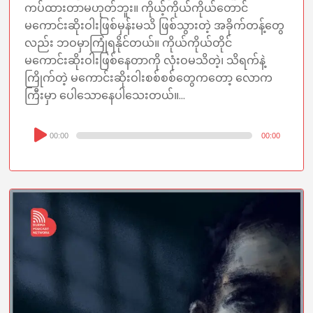
ကပ်ထားတာမဟုတ်ဘူး။ ကိုယ့်ကိုယ်ကိုယ်တောင်
မကောင်းဆိုးဝါးဖြစ်မှန်းမသိ ဖြစ်သွားတဲ့ အခိုက်တန့်တွေ
လည်း ဘဝမှာကြုံရနိုင်တယ်။ ကိုယ်ကိုယ်တိုင်
မကောင်းဆိုးဝါးဖြစ်နေတာကို လုံးဝမသိတဲ့၊ သိရက်နဲ့
ကြိုက်တဲ့ မကောင်းဆိုးဝါးစစ်စစ်တွေကတော့ လောက
ကြီးမှာ ပေါသောနေပါသေးတယ်။...
Audio
00:00
00:00
Player