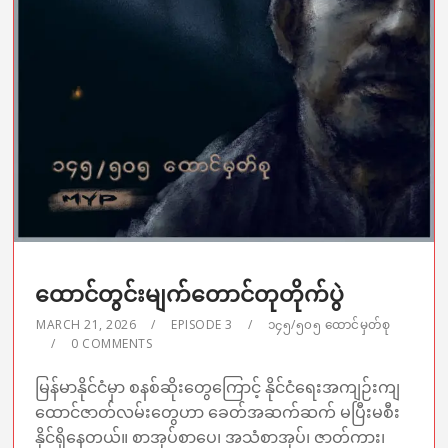
ထောင်တွင်းမျက်တောင်တုတိုက်ပွဲ
MARCH 21, 2026
EPISODE 3
၁၄၅/၅၀၅ ထောင်မှတ်စု
0 COMMENTS
မြန်မာနိုင်ငံမှာ စနစ်ဆိုးတွေကြောင့် နိုင်ငံရေးအကျဉ်းကျ
ထောင်ဇာတ်လမ်းတွေဟာ ခေတ်အဆက်ဆက် မပြီးမစီး
နိုင်ရှိနေတယ်။ စာအုပ်စာပေ၊ အသံစာအုပ်၊ ဇာတ်ကား၊