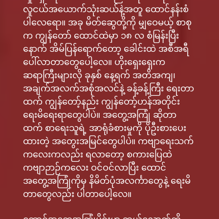
လူငယ်အယောက်သုံးဆယ်နဲ့အတူ ထောင်နန်းစံ
ပါလေရော။ အခု မိတ်ဆွေတို့ကို မျှဝေမယ့် စာစု
က ကျွန်တော် ထောင်ထဲမှာ ၁၈ လ စံမြန်းပြီး
နောက် အိမ်ပြန်ရောက်တော့ ခေါင်းထဲ အစီအရီ
ပေါ်လာတာတွေပေါ့လေ။ ဟိုးရှေးရှေးက
ဆရာကြီးများလို ခုနှစ် နေ့ရက် အတိအကျ၊
အချက်အလက်အစုံအလင်နဲ့ ခန့်ခန့်ကြီး ရေးတာ
ထက် ကျွန်တော့်နည်း ကျွန်တော့်ဟန်အတိုင်း
ရေးမိရေးရာတွေပါပဲ။ အတွေ့အကြုံ ဆိုတာ
ထက် စာရေးသူရဲ့ အာရုံခံစားမှုကို ပိုဦးစားပေး
ထားတဲ့ အတွေးအမြင်တွေပါပဲ။ ကဗျာရေးသက်
ကလေးကလည်း ရလာတော့ စကားပြေထဲ
ကဗျာဉာဉ်ကလေး ဝင်ဝင်လာပြီး ထောင်
အတွေ့အကြုံကိုမှ နိမိတ်ပုံအလင်္ကာတွေနဲ့ ရေးမိ
တာတွေလည်း ပါတာပေါ့လေ။