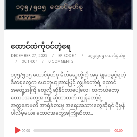
ထောင်ထဲကိုဝင်တဲ့ရေ
DECEMBER 27, 2025
EPISODE 1
၁၄၅/၅၀၅ ထောင်မှတ်စု
00:14:04
0 COMMENTS
၁၄၅/၅၀၅ ထောင်မှတ်စု မိတ်ဆွေတို့ကို အခု မျှဝေခွင့်ရတဲ့
ဒီစာစုတွေက ယေဘုယျအားဖြင့် ကျွန်တော့်ရဲ့ ထောင်
အတွေ့အကြုံတွေလို့ ဆိုနိုင်တာပေါ့လေ။ တကယ်တော့
ထောင်အတွေ့အကြုံ ဆိုတာထက် ကျွန်တော့်ရဲ့
အတ္တနောမတိ အာရုံခံစားမှု အရေးအသားတွေဆိုရင် ပိုမှန်
ပါလိမ့်မယ်။ ထောင်အတွေ့အကြုံဆိုတာ...
Audio
00:00
00:00
Player