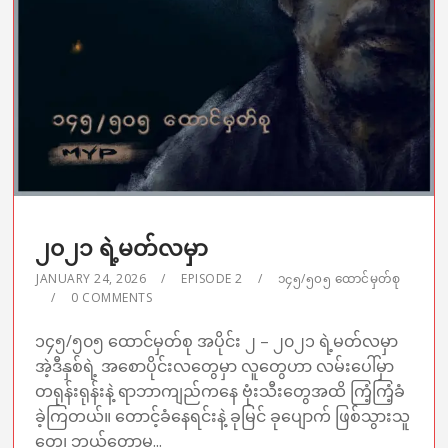
၂၀၂၁ ရဲ့မတ်လမှာ
JANUARY 24, 2026
EPISODE 2
၁၄၅/၅၀၅ ထောင်မှတ်စု
0 COMMENTS
၁၄၅/၅၀၅ ထောင်မှတ်စု အပိုင်း ၂ – ၂၀၂၁ ရဲ့မတ်လမှာ
အဲ့ဒီနှစ်ရဲ့ အစောပိုင်းလတွေမှာ လူတွေဟာ လမ်းပေါ်မှာ
တရုန်းရုန်းနဲ့ ရာဘာကျည်ကနေ ဗုံးသီးတွေအထိ ကြံ့ကြံ့ခံ
ခဲ့ကြတယ်။ တောင့်ခံနေရင်းနဲ့ ခုမြင် ခုပျောက် ဖြစ်သွားသူ
တွေ၊ ဘယ်တော့မှ...