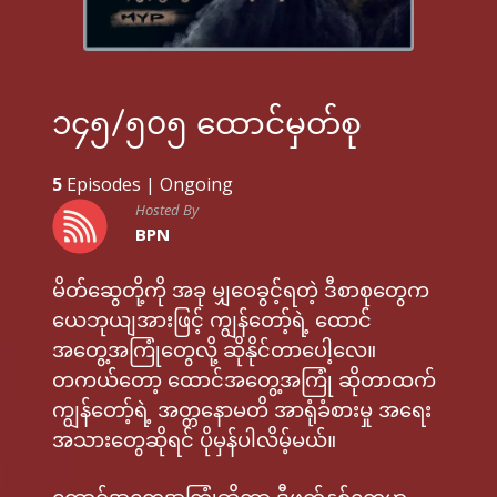
၁၄၅/၅၀၅ ထောင်မှတ်စု
5
Episodes |
Ongoing
Hosted By
BPN
မိတ်ဆွေတို့ကို အခု မျှဝေခွင့်ရတဲ့ ဒီစာစုတွေက
ယေဘုယျအားဖြင့် ကျွန်တော့်ရဲ့ ထောင်
အတွေ့အကြုံတွေလို့ ဆိုနိုင်တာပေါ့လေ။
တကယ်တော့ ထောင်အတွေ့အကြုံ ဆိုတာထက်
ကျွန်တော့်ရဲ့ အတ္တနောမတိ အာရုံခံစားမှု အရေး
အသားတွေဆိုရင် ပိုမှန်ပါလိမ့်မယ်။