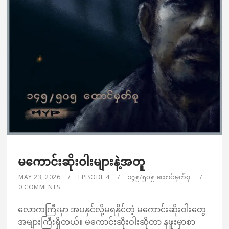
မကောင်းဆိုးဝါးများနဲ့အတူ
MAY 23, 2026
EPISODE 4
၁၄၅/၅၀၅ ထောင်မှတ်စု
0 COMMENTS
လောကကြီးမှာ အပနှင်လို့မရနိုင်တဲ့ မကောင်းဆိုးဝါးတွေ
အများကြီးရှိတယ်။ မကောင်းဆိုးဝါးဆိုတာ နဖူးမှာစာ