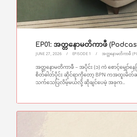
EP01: အတ္တနောမတိကာဖီ (Podcas
JUNE 27, 2026
EPISODE 1
အတ္တနောမတိကာဖီ 
အတ္တနောမတိကာဖီ – အပိုင်း (၁) ကဲ စောင့်မျှော်နေ
စိတ်ဓါတ်ပိုင်း ဆိုင်ရာကိုတော့ BPN ကအထူးမ
သက်သေပြလိမ့်မယ်လို့ ဆိုချင်ပေမဲ့ အခုက...