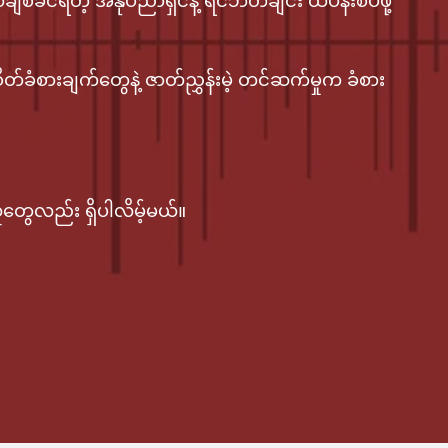
်ခင်ရတဲ့ အနုပညာရှင်နဲ့ ရင်ဘတ်ချင်း ထပ်နီးစပ်ဖို့
ခံစားချက်တွေနဲ့ ဇာတ်ညွှန်းမဲ့ တင်ဆက်မှုက ခံစား
တွေလည်း ရှိပါလိမ့်မယ်။