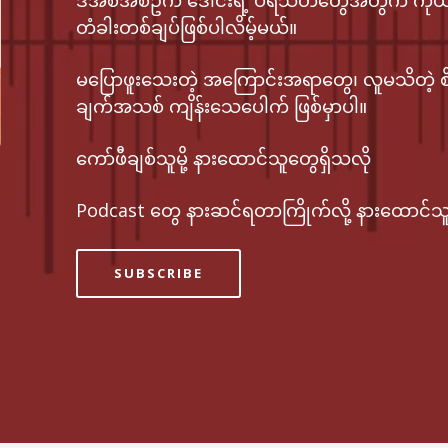
ဒီအစီအစဥ်က ဒေါင်းရဲ့ ပရိသတ်တွေအတွက် ကိုယ်ချစ
တံခါးတစ်ချပ်ဖြစ်ပါလိမ့်မယ်။
မပြောဖူးသေးတဲ့ အကြောင်းအရာတွေ၊ လူမသိတဲ့ စိတ်
ချက်အသစ် ကျိန်းသေပေါက် ဖြစ်မှာပါ။
ကော်ဖီချစ်သူမို့ နားထောင်သူတွေရှိသလို
Podcast တွေ နားဆင်ရတာကြိုက်လို့ နားထောင်သူ
SUBSCRIBE