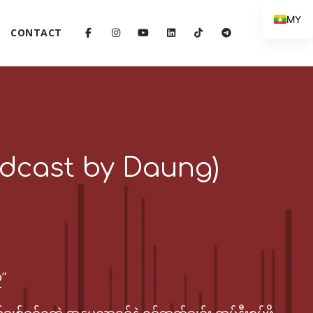
MY
CONTACT
odcast by Daung)
”