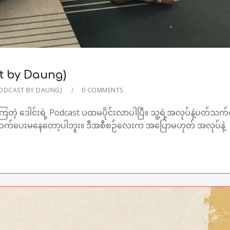
t by Daung)
(PODCAST BY DAUNG)
0 COMMENTS
ကြတဲ့ ဒေါင်းရဲ့ Podcast ပထမပိုင်းလာပါပြီ။ သူ့ရဲ့အလုပ်နဲ့ပတ်သက်
ိတ်ဆက်ပေးမနေတော့ပါဘူး။ ဒီအစီစဉ်လေးက အပြောမဟုတ် အလုပ်နဲ့