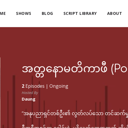
ME
SHOWS
BLOG
SCRIPT LIBRARY
ABOUT
အတ္တနောမတိကာဖီ (P
2
Episodes |
Ongoing
Hosted By
Daung
“အနုပညာရှင်တစ်ဦး၏ လွတ်လပ်သော တင်ဆက်မှု