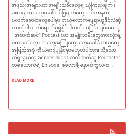
အနည်းအများဟာ အမျိုးသမီးတွေရဲ့ ယုံကြည်ချက် ၊​
ခံစားချက် ၊ တွေးခေါ်တင်ပြချက်တွေ အင်တာနက်
ပလက်ဖောင်းတွေပေါ်မှာ ဘယ်လောက်နေရာယူနိုင်လဲဆို
တာကိုပါ သက်ရောက်မှုရှိနိုင်ပါတယ်။ မငြိမ်းချမ်းမေ ရဲ့
” အထက်ဆင်” Podcast ဟာ အမျိုးသမီးတွေအားလုံးရဲ့
စကားသံတွေ ၊ အတွေ့အကြုံတွေ၊​ တွေးခေါ်ခံစားမှုတွေ
အပြည့်အစုံ ကိုယ်စားပြုနိုင်မှာမဟုတ်ပါဘူး။ သို့သော်
ထိရှလွယ်တဲ့ Gender အရေး တက်ဆက်သူ Podcaster
တစ်ယောက်ရဲ့ Episode ဖြစ်လာဖို့ နောက်ကွယ်က…
READ MORE