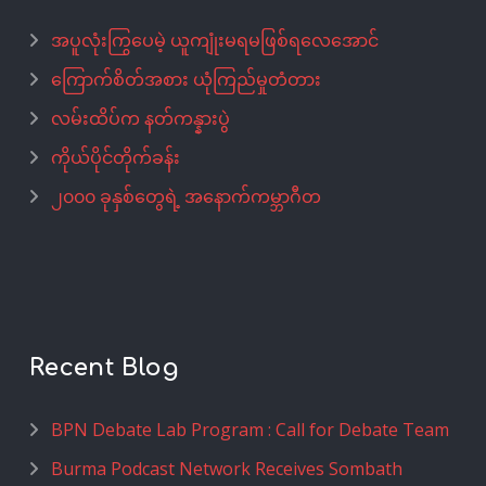
အပူလုံးကြွပေမဲ့ ယူကျုံးမရမဖြစ်ရလေအောင်
ကြောက်စိတ်အစား ယုံကြည်မှုတံတား
လမ်းထိပ်က နတ်ကန္နားပွဲ
ကိုယ်ပိုင်တိုက်ခန်း
၂၀၀၀ ခုနှစ်တွေရဲ့ အနောက်ကမ္ဘာဂီတ
Recent Blog
BPN Debate Lab Program : Call for Debate Team
Burma Podcast Network Receives Sombath