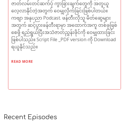
ဇာတ်လမ်းတင်ဆက်ပုံ ကွာခြားချက်တွေကို အတူယူ
လေ့လာနိုင်တဲ့အတွက် ဝေမျှလိုက်ခြင်းဖြစ်ပါတယ်။
ကဗျာ အနုပညာ Podcast. ဖန်တီးလိုသူ မိတ်ဆွေများ
အတွက် ဆင့်ပွားဖန်တီးရာမှာ အထောက်အကူ တစ်ခုဖြစ်
စေဖို့ ရည်ရွယ်ပြီးအသံဇာတ်ညွှန်းဖိုင်ကို ဝေမျှထားခြင်း
ဖြစ်ပါသည်။ Script File _PDF version ကို Download
ရယူနိုင်သည်။​
READ MORE
Recent Episodes