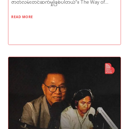
ဇာတ်လမ်းတင်ဆက်မှုဖြစ်ပါတယ်”။ The Way of…
READ MORE