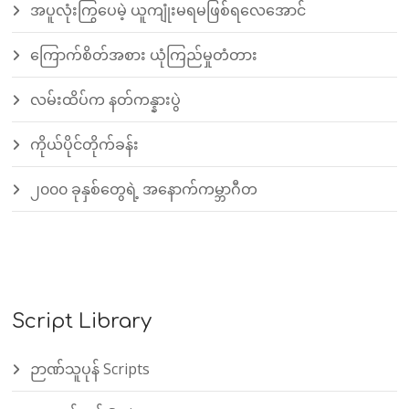
အပူလုံးကြွပေမဲ့ ယူကျုံးမရမဖြစ်ရလေအောင်
ကြောက်စိတ်အစား ယုံကြည်မှုတံတား
လမ်းထိပ်က နတ်ကန္နားပွဲ
ကိုယ်ပိုင်တိုက်ခန်း
၂၀၀၀ ခုနှစ်တွေရဲ့ အနောက်ကမ္ဘာဂီတ
Script Library
ဉာဏ်သူပုန် Scripts