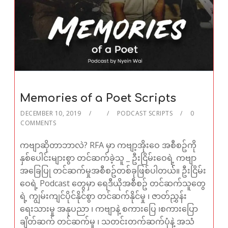
Memories of a Poet Scripts
DECEMBER 10, 2019
PODCAST SCRIPTS
0
COMMENTS
ကဗျာဆိုတာဘာလဲ? RFA မှာ ကဗျာ့အိုးဝေ အစီစဥ်ကို
နှစ်ပေါင်းများစွာ တင်ဆက်ခဲ့သူ _ ဦးငြိမ်းဝေရဲ့ ကဗျာ
အခြေပြု တင်ဆက်မှုအစီစဥ်တစ်ခုဖြစ်ပါတယ််။ ဦးငြိမ်း
ဝေရဲ့ Podcast တွေမှာ ရေဒီယိုအစီစဥ် တင်ဆက်သူတွေ
ရဲ့ ကျွမ်းကျင်ပိုင်နိုင်စွာ တင်ဆက်နိုင်မှု ၊ ဇာတ်ညွှန်း
ရေးသားမှု အနုပညာ ၊ ကဗျာနဲ့ စကားပြေ ၊​စကားပြော
ချိတ်ဆက် တင်ဆက်မှု ၊ သတင်းတက်ဆက်ပုံနဲ့ အသံ