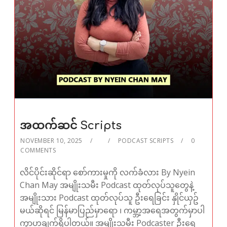
အထက်ဆင် Scripts
NOVEMBER 10, 2025
PODCAST SCRIPTS
0
COMMENTS
လိင်ပိုင်းဆိုင်ရာ စော်ကားမှုကို လက်ခံလား By Nyein
Chan May အမျိုးသမီး Podcast ထုတ်လုပ်သူတွေနဲ့
အမျိုးသား Podcast ထုတ်လုပ်သူ ဦးရေခြင်း နှိုင်ယှဥ်
မယ်ဆိုရင် မြန်မာပြည်မှာရော ၊ ကမ္ဘာ့အရေအတွက်မှာပါ
ကွာဟချက်ရှိပါတယ်။ အမျိုးသမီး Podcaster ဦးရေ