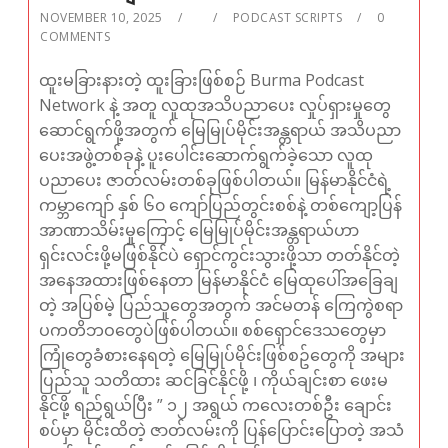
NOVEMBER 10, 2025
PODCAST SCRIPTS
0
COMMENTS
ထူးမခြားနားတဲ့ ထူးခြားဖြစ်စဉ် Burma Podcast
Network နဲ့ အတူ လူထုအသိပညာပေး လှုပ်ရှားမှုတွေ
ဆောင်ရွက်ဖို့အတွက် မြေမြုပ်မိုင်းအန္တရာယ် အသိပညာ
ပေးအဖွဲ့တစ်ခုနဲ့ ပူးပေါင်းဆောက်ရွက်ခဲ့သော လူထု
ပညာပေး ဇာတ်လမ်းတစ်ခုဖြစ်ပါတယ်။ မြန်မာနိုင်ငံရဲ့
ကမ္ဘာကျော် နှစ် ၆၀ ကျော်ပြည်တွင်းစစ်နဲ့ တစ်ကျော့ပြန်
အာဏာသိမ်းမှုကြောင့် မြေမြုပ်မိုင်းအန္တရာယ်ဟာ
ရှင်းလင်းဖို့မဖြစ်နိုင်ပဲ ရှောင်ကွင်းသွားဖို့သာ တတ်နိုင်တဲ့
အနေအထားဖြစ်နေတာ မြန်မာနိုင်ငံ မြေထုပေါ်အခြေချ
တဲ့ အပြစ်မဲ့ ပြည်သူတွေအတွက် အင်မတန် ကြေကွဲစရာ
ပကတိဘဝတွေပဲဖြစ်ပါတယ်။ စစ်ရှောင်ဒေသတွေမှာ
ကြုံတွေခံစားနေရတဲ့ မြေမြုပ်မိုင်းဖြစ်စဥ်တွေကို အများ
ပြည်သူ သတိထား ဆင်ခြင်နိုင်ဖို့ ၊ ကိုယ်ချင်းစာ ဖေးမ
နိုင်ဖို့ ရည်ရွယ်ပြီး ” ၁၂ အရွယ် ကလေးတစ်ဦး ချောင်း
စပ်မှာ မိုင်းထိတဲ့ ဇာတ်လမ်းကို ပြန်ပြောင်းပြောတဲ့ အသံ