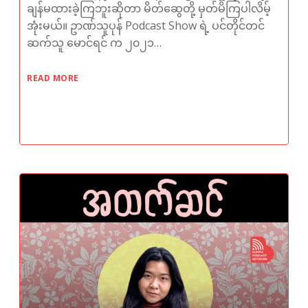
ချန်မထားခဲ့ကြဘူးဆိုတာ မိတ်ဆွေတို့ မှတ်မိကြပါလိမ့်
အုံးမယ်။ ဥာဏ်သူပုန် Podcast Show ရဲ့ ပင်တိုင်တင်
ဆက်သူ မောင်ရင် က ၂၀၂၁…
READ MORE