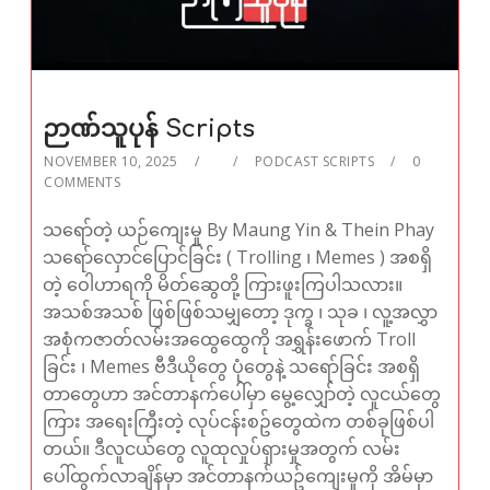
ဉာဏ်သူပုန် Scripts
NOVEMBER 10, 2025
PODCAST SCRIPTS
0
COMMENTS
သရော်တဲ့ ယဉ်ကျေးမှု By Maung Yin & Thein Phay
သရော်လှောင်ပြောင်ခြင်း ( Trolling ၊ Memes ) အစရှိ
တဲ့ ဝေါဟာရကို မိတ်ဆွေတို့ ကြားဖူးကြပါသလား။
အသစ်အသစ် ဖြစ်ဖြစ်သမျှတော့ ဒုက္ခ ၊ သုခ ၊ လူ့အလွှာ
အစုံကဇာတ်လမ်းအထွေထွေကို အရွှန်းဖောက် Troll
ခြင်း ၊​ Memes ဗီဒီယိုတွေ ပုံတွေနဲ့ သရော်ခြင်း အစရှိ
တာတွေဟာ အင်တာနက်ပေါ်မှာ မွေ့လျှော်တဲ့ လူငယ်တွေ
ကြား အရေးကြီးတဲ့ လုပ်ငန်းစဥ်တွေထဲက တစ်ခုဖြစ်ပါ
တယ်။ ဒီလူငယ်တွေ လူထုလှုပ်ရှားမှုအတွက် လမ်း
ပေါ်ထွက်လာချိန်မှာ အင်တာနက်ယဥ်ကျေးမှုကို အိမ်မှာ