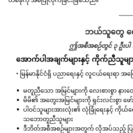
ဘယ်သူတွေ လ
ဤအစီအစဉ်တွင် ၃ ဦးပါ အ
အောက်ပါအချက်များနှင့် ကိုက်ညီသူမျ
• မြန်မာနိုင်ငံရှိ ပညာရေးနှင့် လူငယ်ရေးရာ အ
မတူညီသော အမြင်များကို လေးစားစွာ နားထော
မိမိ၏ အတွေးအမြင်များကို ရှင်းလင်းစွာ ဖော်ပြ
ပါဝင်သူများအားလုံး၏ လုံခြုံရေးနှင့် က
သဘောတူညီသူများ
ဒီဘိတ်အစီအစဉ်များအတွက် လိုအပ်သည့် ပြင်ဆ