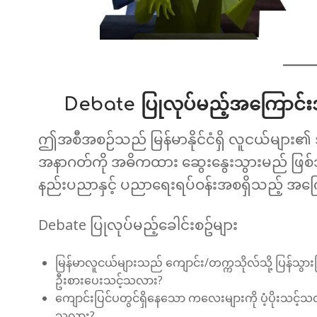
Debate ပြုလုပ်မည့်အကြောင်
ဤအစီအစဉ်သည် မြန်မာနိုင်ငံရှိ လူငယ်များ၏
အနာဂတ်ကို အဓိကထား ဆွေးနွေးသွားမည် ဖြစ်
နည်းပညာနှင့် ပညာရေးရပ်ဝန်းအစရှိသည့် အကြ
Debate ပြုလုပ်မည့်ခေါင်းစဥ်များ
မြန်မာလူငယ်များသည် ကျောင်း/တက္ကသိုလ်သို့ ပြန်သွားခ
ဦးစားပေးသင့်သလား?
ကျောင်းပြင်ပတွင်ရှိနေသော ကလေးများကို ပံ့ပိုးသင့်သလား 
သလား?