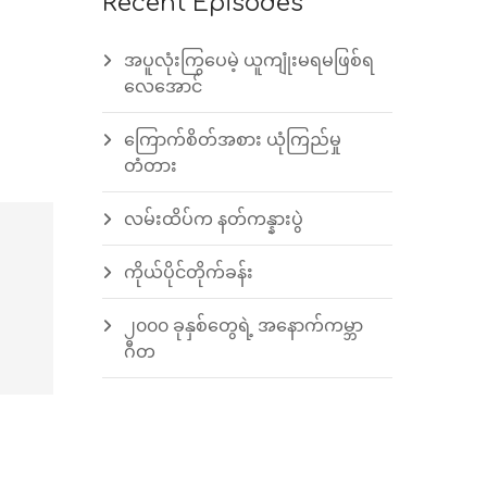
Recent Episodes
အပူလုံးကြွပေမဲ့ ယူကျုံးမရမဖြစ်ရ
လေအောင်
ကြောက်စိတ်အစား ယုံကြည်မှု
တံတား
လမ်းထိပ်က နတ်ကန္နားပွဲ
ကိုယ်ပိုင်တိုက်ခန်း
၂၀၀၀ ခုနှစ်တွေရဲ့ အနောက်ကမ္ဘာ
ဂီတ