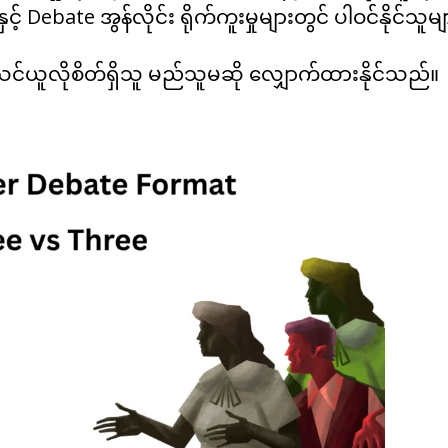
 Debate အွန်လိုင်း ရိုက်ကူးမှုများတွင် ပါဝင်နိုင်သူမျ
သင်ယူလိုစိတ်ရှိသူ မည်သူမဆို လျှောက်ထားနိုင်သည်။