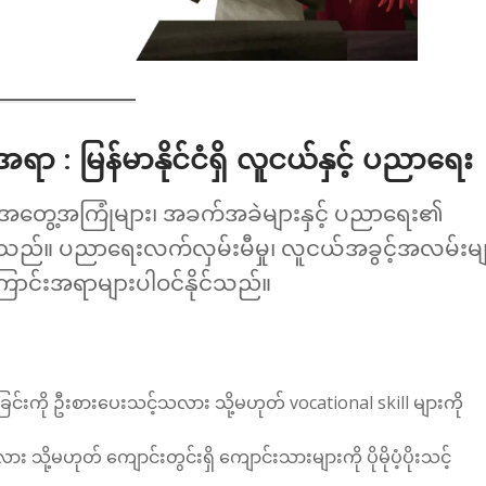
းအရာ :
မြန်မာနိုင်ငံရှိ လူငယ်နှင့် ပညာရေး
 အတွေ့အကြုံများ၊ အခက်အခဲများနှင့် ပညာရေး၏
သည်။ ပညာရေးလက်လှမ်းမီမှု၊ လူငယ်အခွင့်အလမ်းမျ
ောင်းအရာများပါဝင်နိုင်သည်။
ြင်းကို ဦးစားပေးသင့်သလား သို့မဟုတ် vocational skill များကို
သို့မဟုတ် ကျောင်းတွင်းရှိ ကျောင်းသားများကို ပိုမိုပံ့ပိုးသင့်