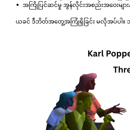
အကြိုပြင်ဆင်မှု အွန်လိုင်းအစည်းအဝေးများနှင့်
ယခင် ဒီဘိတ်အတွေ့အကြုံရှိခြင်း မလိုအပ်ပါ။ 