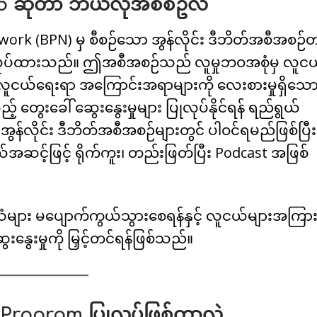
 ဆိုတာ ဘယ်လိုအစီစဥ်လဲ
k (BPN) မှ စီစဉ်သော အွန်လိုင်း ဒီဘိတ်အစီအစဉ်တ
့် ပြုလုပ်ထားသည်။ ဤအစီအစဉ်သည် လူမှုဘဝအစုံမှ လူင
နှင့် လူငယ်ရေးရာ အကြောင်းအရာများကို လေးစားမှုရှိသော
ေးခေါ် ဆွေးနွေးမှုများ ပြုလုပ်နိုင်ရန် ရည်ရွယ်
လိုင်း ဒီဘိတ်အစီအစဉ်များတွင် ပါဝင်ရမည်ဖြစ်ပြီး
ယ်အဆင့်ဖြင့် ရိုက်ကူး၊ တည်းဖြတ်ပြီး Podcast အဖြစ်
ား မပျောက်ကွယ်သွားစေရန်နှင့် လူငယ်များအကြာ
ွေးမှုကို မြှင့်တင်ရန်ဖြစ်သည်။
Program ပြုလုပ်ဖြစ်တာလဲ