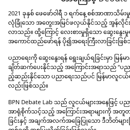
2021 ခုနှစ် ဖေဖော်ဝါရီ ၁ ရက်နေ့ စစ်အာဏာသိမ်းမှ
လုံခြုံသော အတွေးအမြင်ဖလှယ်နိုင်သည့် အွန်လိုင
လာသည်။ ထို့ကြောင့် လေးစားမှုရှိသော ဆွေးနွေးမှု
အကောင်ထည်ဖော်ရန် ပို၍အရေးကြီးလာခြင်းဖြစ
ပညာရေးကို ဆွေးနွေးရန် ရွေးချယ်ရခြင်းမှာ မြန်မာ
ချိတ်ဆက်ပေးနိုင်သည့် အကြောင်းအရာသည် “ပညာရေ
ည့်ဆည်းနိုင်သော ပညာရေးသည်ပင် မြန်မာလူငယ်မျ
လည်းဖြစ်သည်။
BPN Debate Lab သည် လူငယ်များအနေဖြင့် ပ
အာရုံစိုက်သင့်သည့် အကြောင်းအရာများကို အတူတ
ခြင်းနှင့် အချက်အလက်အခြေပြုသော ဒီဘိတ်များဖြ
တစ်ခုကို အစပြုလိုက်ခြင်းဖြစ်သည်။