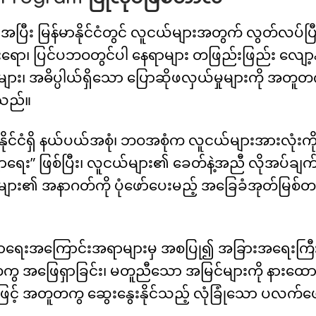
ုအပြီး မြန်မာနိုင်ငံတွင် လူငယ်များအတွက် လွတ်လပ်ပြီ
်းရော၊ ပြင်ပဘဝတွင်ပါ နေရာများ တဖြည်းဖြည်း လျော့
များ၊ အဓိပ္ပါယ်ရှိသော ပြောဆိုဖလှယ်မှုများကို အတူတ
်သည်။
နိုင်ငံရှိ နယ်ပယ်အစုံ၊ ​ဘဝအစုံက လူငယ်များအားလုံးကိ
း” ဖြစ်ပြီး၊ လူငယ်များ၏ ခေတ်နဲ့အညီ လိုအပ်ချက်က
ား၏ အနာဂတ်ကို ပုံဖော်ပေးမည့် အခြေခံအုတ်မြစ်တစ
ညာရေးအကြောင်းအရာများမှ အစပြု၍ အခြားအရေးကြ
ကွ အဖြေရှာခြင်း၊ မတူညီသော အမြင်များကို နားထော
င့် အတူတကွ ဆွေးနွေးနိုင်သည့် လုံခြုံသော ပလက်ဖေ