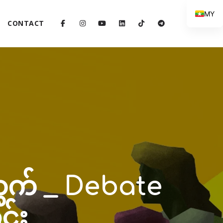
MY
CONTACT
က် _ Debate
င်း