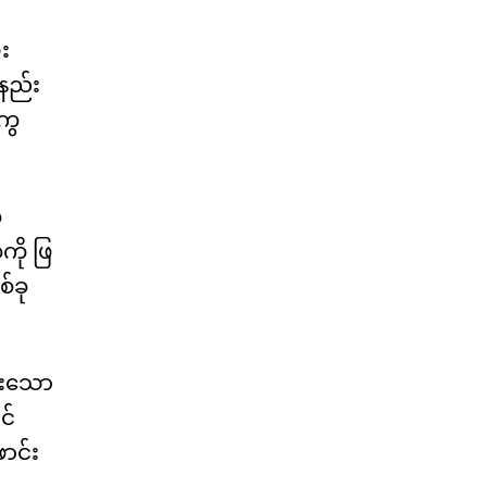
း
နည်း
ကွ
ု
ို ဖြ
်ခု
ီးသော
င်
ာင်း