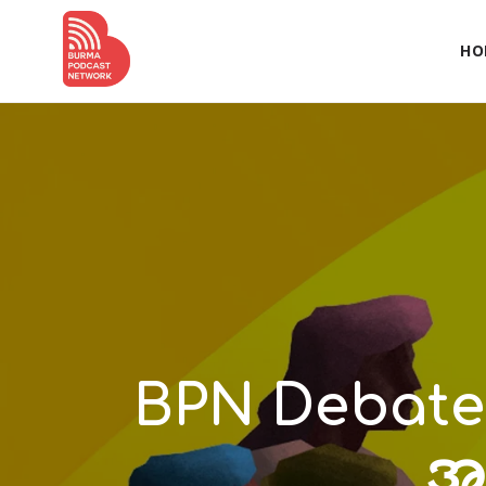
HO
BPN Debate
အသ