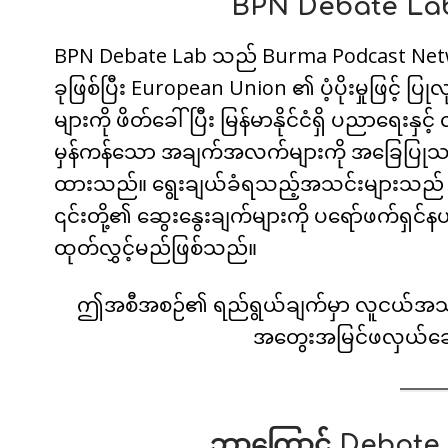
BPN Debate Lab
BPN Debate Lab သည် Burma Podcast Networ
ခုဖြစ်ပြီး European Union ၏ ပံ့ပိုးမှုဖြင
များကို ဖိတ်ခေါ်ပြီး မြန်မာနိုင်ငံရှိ ပညာရေး
မှန်ကန်သော အချက်အလက်များကို အခြေပြုသည့် တွ
ထားသည်။ ရွေးချယ်ခံရသည့်အသင်းများသည် အွန်
၎င်းတို့၏ ဆွေးနွေးချက်များကို ပရော်ဖက်ရှင်န
ထုတ်လွှင့်မည်ဖြစ်သည်။
ဤအစီအစဉ်၏ ရည်ရွယ်ချက်မှာ လူငယ်အသံမျ
အတွေးအမြင်ဖလှယ်ဆွေးန
ဘာကြောင့် Debate 