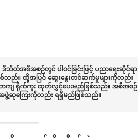
ီဘိတ်အစီအစဉ်တွင် ပါဝင်ခြင်းဖြင့် ပညာရေးဆိုင်ရာ
ြစ်သည်။ ထို့အပြင် ဆွေးနွေးတင်ဆက်မှုများကိုလည်း
ျ ရိုက်ကူး ထုတ်လွှင့်ပေးမည်ဖြစ်သည်။ အစီအစဉ်
အဖွဲ့ဆုကြေးကိုလည်း ရရှိမည်ဖြစ်သည်။