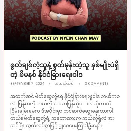
စွတ်ချစ်တဲ့သူနဲ့ စွတ်မုန်းတဲ့သူ နှစ်မျိုးပဲရှိ
တဲ့ ဖိမနစ် နိုင်ငံခြားရေးဝါဒ
SEPTEMBER 7, 2024
အထက်ဆင်
0 COMMENTS
အထက်ဆင် မိတ်ဆွေတို့ရေ နိုင်ငံခြားရေးမူဝါဒ ဘယ်ကစ
လဲ၊ မြန်မာလို ဘယ်လိုဘာသာပြန်ဆိုထားလဲဆိုတာကို
ငြိမ်းချမ်းမေက ဒီအပိုင်းမှာ တင်ဆက်ဆွေးနွေးထားပါ
တယ်။ မိတ်ဆွေတို့ရဲ့ သဘောထားက ဘယ်လိုရှိလဲ နား
ဆင်ပြီး လွတ်လပ်စွာဖြင့် မျှဝေပေးကြပါဦးနော်။