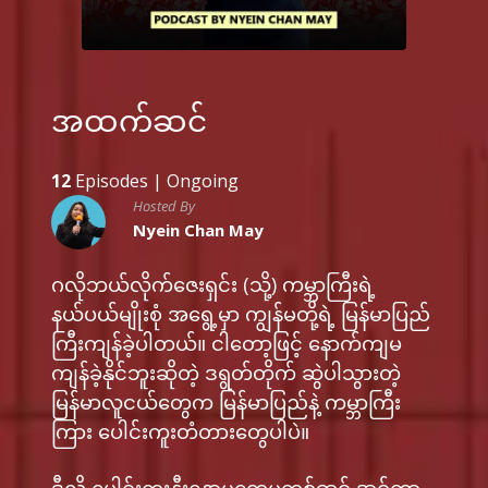
အထက်ဆင်
12
Episodes |
Ongoing
Hosted By
Nyein Chan May
ဂလိုဘယ်လိုက်ဇေးရှင်း (သို့) ကမ္ဘာကြီးရဲ့
နယ်ပယ်မျိုးစုံ အရွေ့မှာ ကျွန်မတို့ရဲ့ မြန်မာပြည်
ကြီးကျန်ခဲ့ပါတယ်။ ငါတော့ဖြင့် နောက်ကျမ
ကျန်ခဲ့နိုင်ဘူးဆိုတဲ့ ဒရွတ်တိုက် ဆွဲပါသွားတဲ့
မြန်မာလူငယ်တွေက မြန်မာပြည်နဲ့ ကမ္ဘာကြီး
ကြား ပေါင်းကူးတံတားတွေပါပဲ။