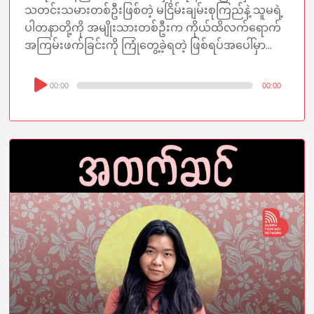
သတင်းသမားတစ်ဦးဖြစ်တဲ့ မငြိမ်းချမ်းစုကြည်နဲ့ သူမရဲ့
ပါတနာတို့ကို အမျိုးသားတစ်ဦးက ကိုယ်ထိလက်ရောက်
အကြမ်းဖက်ခြင်းကို ကြုံတွေ့ခဲ့ရတဲ့ ဖြစ်ရပ်အပေါ်မှာ...
Audio
00:00
00:00
Player