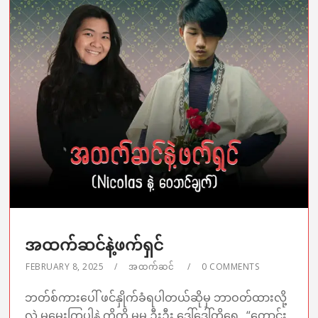
အထက်ဆင်နဲ့ဖက်ရှင်
FEBRUARY 8, 2025
အထက်ဆင်
0 COMMENTS
ဘတ်စ်ကားပေါ် ဖင်နှိုက်ခံရပါတယ်ဆိုမှ ဘာဝတ်ထားလို့
လဲ မမေးကြပါနဲ့ ကိုကို မမ ဦးဦး ဒေါ်ဒေါ်တို့ရေ…“တောင်း