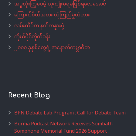
အပူလုံးကြွပေမဲ့ ယူကျုံးမရမဖြစ်ရလေအောင်
ကြောက်စိတ်အစား ယုံကြည်မှုတံတား
လမ်းထိပ်က နတ်ကန္နားပွဲ
ကိုယ်ပိုင်တိုက်ခန်း
၂၀၀၀ ခုနှစ်တွေရဲ့ အနောက်ကမ္ဘာဂီတ
Recent Blog
BPN Debate Lab Program : Call for Debate Team
Burma Podcast Network Receives Sombath
Somphone Memorial Fund 2026 Support