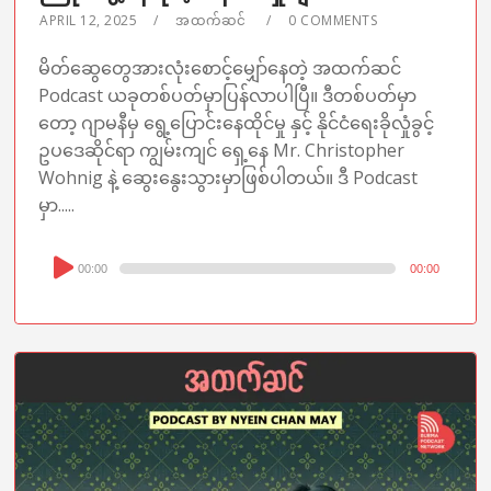
APRIL 12, 2025
အထက်ဆင်
0 COMMENTS
မိတ်ဆွေတွေအားလုံးစောင့်မျှော်နေတဲ့ အထက်ဆင်
Podcast ယခုတစ်ပတ်မှာပြန်လာပါပြီ။ ဒီတစ်ပတ်မှာ
တော့ ဂျာမနီမှ ရွေ့ပြောင်းနေထိုင်မှု နှင့် နိုင်ငံရေးခိုလှုံခွင့်
ဥပဒေဆိုင်ရာ ကျွမ်းကျင် ရှေ့နေ Mr. Christopher
Wohnig နဲ့ ဆွေးနွေးသွားမှာဖြစ်ပါတယ်။ ဒီ Podcast
မှာ.....
Audio
00:00
00:00
Player