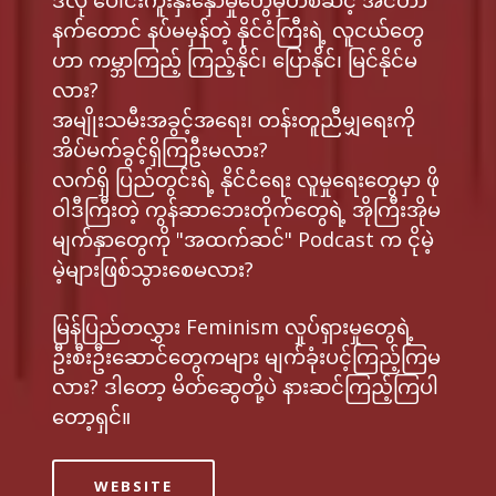
ဒီလို ပေါင်းကူးနှီးနှောမှုတွေမှတစ်ဆင့် အင်တာ
နက်တောင် နပ်မမှန်တဲ့ နိုင်ငံကြီးရဲ့ လူငယ်တွေ
ဟာ ကမ္ဘာကြည့် ကြည့်နိုင်၊ ပြောနိုင်၊ မြင်နိုင်မ
လား?
အမျိုးသမီးအခွင့်အရေး၊ တန်းတူညီမျှရေးကို
အိပ်မက်ခွင့်ရှိကြဦးမလား?
လက်ရှိ ပြည်တွင်းရဲ့ နိုင်ငံရေး လူမှုရေးတွေမှာ ဖို
ဝါဒီကြီးတဲ့ ကွန်ဆာဘေးတိုက်တွေရဲ့ အိုကြီးအိုမ
မျက်နှာတွေကို "အထက်ဆင်" Podcast က ငိုမဲ့
မဲ့များဖြစ်သွားစေမလား?
မြန်ပြည်တလွှား Feminism လှုပ်ရှားမှုတွေရဲ့
ဦးစီးဦးဆောင်တွေကများ မျက်ခုံးပင့်ကြည့်ကြမ
လား? ဒါတော့ မိတ်ဆွေတို့ပဲ နားဆင်ကြည့်ကြပါ
တော့ရှင်။
WEBSITE