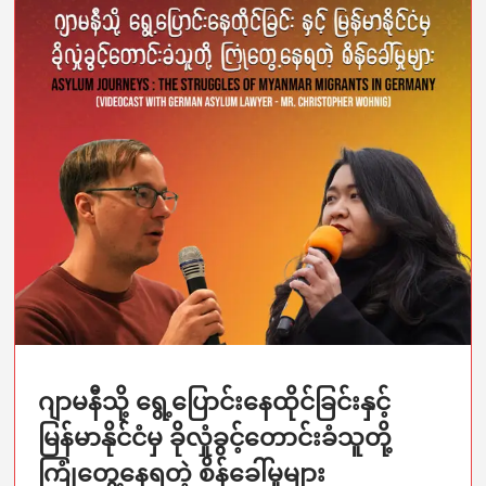
ဂျာမနီသို့ ရွေ့ပြောင်းနေထိုင်ခြင်းနှင့်
မြန်မာနိုင်ငံမှ ခိုလှုံခွင့်တောင်းခံသူတို့
ကြုံတွေ့နေရတဲ့ စိန်ခေါ်မှုများ