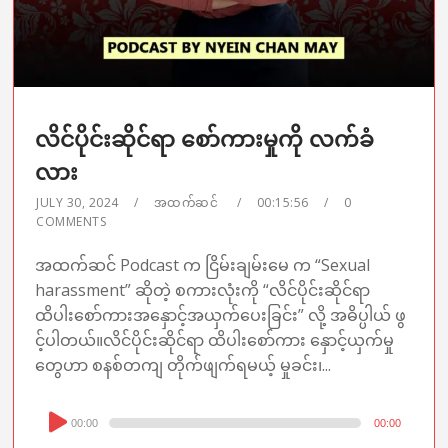
လိင်ပိုင်းဆိုင်ရာ စော်ကားမှုကို လက်ခံ
လား
JULY 30, 2024
အထက်ဆင်
00:15:56
0
COMMENTS
အထက်ဆင် Podcast က ငြိမ်းချမ်းမေ က “Sexual
harassment” ဆိုတဲ့ စကားလုံးကို “လိင်ပိုင်းဆိုင်ရာ
ထိပါးစော်ကားအနှောင့်အယှက်ပေးခြင်း” လို့ အဓိပ္ပါယ် ဖွ
င့်ပါတယ်။လိင်ပိုင်းဆိုင်ရာ ထိပါးစော်ကား နှောင့်ယှက်မှု
တွေဟာ စနစ်တကျ တိုက်ဖျက်ရမယ့် မှုခင်း၊...
Audio
00:00
00:00
Player