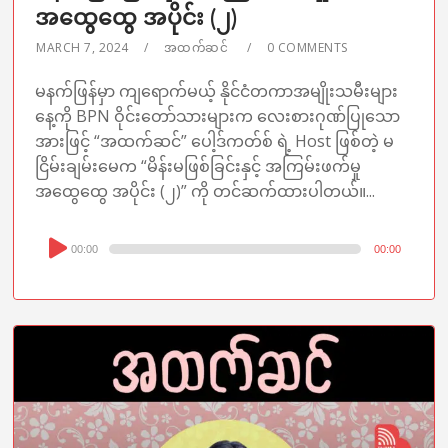
အထွေထွေ အပိုင်း (၂)
MARCH 7, 2024
အထက်ဆင်
0 COMMENTS
မနက်ဖြန်မှာ ကျရောက်မယ့် နိုင်ငံတကာအမျိုးသမီးများ
နေ့ကို BPN ဝိုင်းတော်သားများက လေးစားဂုဏ်ပြုသော
အားဖြင့် “အထက်ဆင်” ပေါ့ဒ်ကတ်စ် ရဲ့ Host ဖြစ်တဲ့ မ
ငြိမ်းချမ်းမေက “မိန်းမဖြစ်ခြင်းနှင့် အကြမ်းဖက်မှု
အထွေထွေ အပိုင်း (၂)” ကို တင်ဆက်ထားပါတယ်။...
Audio
00:00
00:00
Player