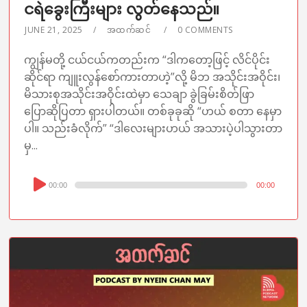
ငရဲခွေးကြီးများ လွတ်နေသည်။
JUNE 21, 2025
အထက်ဆင်
0 COMMENTS
ကျွန်မတို့ ငယ်ငယ်ကတည်းက “ဒါကတော့ဖြင့် လိင်ပိုင်း
ဆိုင်ရာ ကျူးလွန်စော်ကားတာဟဲ့”လို့ မိဘ အသိုင်းအဝိုင်း၊
မိသားစုအသိုင်းအဝိုင်းထဲမှာ သေချာ ခွဲခြမ်းစိတ်ဖြာ
ပြောဆိုပြတာ ရှားပါတယ်။ တစ်ခုခုဆို “ဟယ် စတာ နေမှာ
ပါ။ သည်းခံလိုက်” “ဒါလေးများဟယ် အသားပဲ့ပါသွားတာ
မှ...
Audio
00:00
00:00
Player