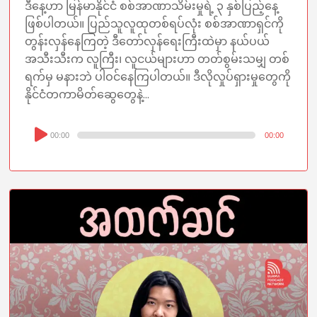
ဒီနေ့ဟာ မြန်မာနိုင်ငံ စစ်အာဏာသိမ်းမှုရဲ့ ၃ နှစ်ပြည့်နေ့
ဖြစ်ပါတယ်။ ပြည်သူလူထုတစ်ရပ်လုံး စစ်အာဏာရှင်ကို
တွန်းလှန်နေကြတဲ့ ဒီတော်လှန်ရေးကြီးထဲမှာ နယ်ပယ်
အသီးသီးက လူကြီး၊ လူငယ်များဟာ တတ်စွမ်းသမျှ တစ်
ရက်မှ မနားဘဲ ပါဝင်နေကြပါတယ်။ ဒီလိုလှုပ်ရှားမှုတွေကို
နိုင်ငံတကာမိတ်ဆွေတွေနဲ့...
Audio
00:00
00:00
Player