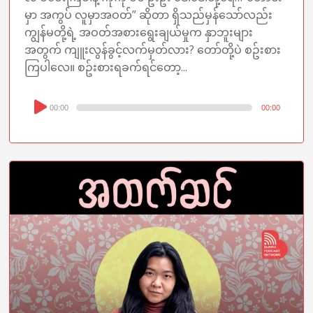
မှာ အကွပ် လူမှာအဝတ်” ဆိုတာ ရှိသည်မှန်သော်လည်း
ကျွန်မတို့ရဲ့ အဝတ်အစားရွေးချယ်မှုက နှာဘူးများ
အတွက် ကျူးလွန်ခွင့်လက်မှတ်လား? တော်တို့ပဲ စဥ်းစား
ကြပါလေ။ စဥ်းစားရခက်ရင်တော့...
Audio
00:00
00:00
Player