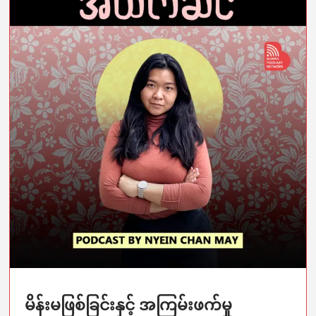
မိန်းမဖြစ်ခြင်းနှင့် အကြမ်းဖက်မှု