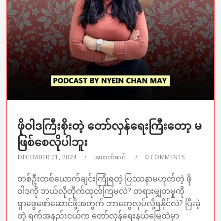
ဖိုဝါဒကြီးစိုးတဲ့ တော်လှန်ရေးကြီးတော့ မ
ဖြစ်စေလိုပါဘူး
DECEMBER 21, 2024
အထက်ဆင်
0 COMMENTS
တစ်ဦးတစ်ယောက်ချင်းကြုံရတဲ့ ပြဿနာမဟုတ်တဲ့ ဖို
ဝါဒကို ဘယ်လိုတိုက်ထုတ်ကြမလဲ? တရားမျှတမှုကို
ရှာဖွေဖော်ဆောင်ဖို့အတွက် ဘာတွေလုပ်လို့ရနိုင်လဲ? ပြီးခဲ့
တဲ့ ရက်အနည်းငယ်က တော်လှန်ရေးနယ်မြေထဲမှာ