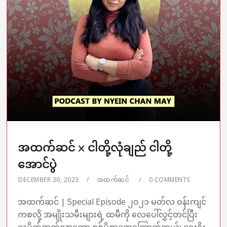
အထက်ဆင် x ငါတို့လုံချည် ငါတို့
အောင်ပွဲ
DECEMBER 30, 2023
အထက်ဆင်
0 COMMENTS
အထက်ဆင် | Special Episode ၂၀၂၁ မတ်လ ဝန်းကျင်
ကစလို့ အမျိုးသမီးများရဲ့ ထမီကို လေပေါ်လွှင့်တင်ပြီး