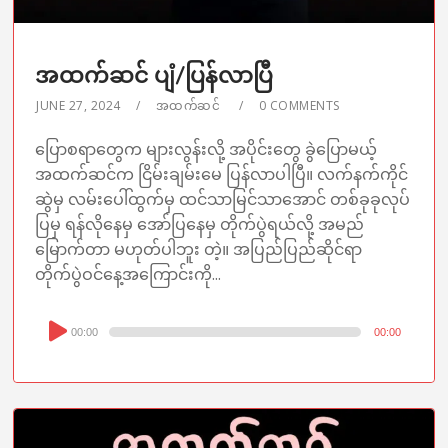
အထက်ဆင် ပျံ/ပြန်လာပြီ
JUNE 27, 2024
အထက်ဆင်
0 COMMENTS
ပြောစရာတွေက များလွန်းလို့ အပိုင်းတွေ ခွဲပြောမယ့်
အထက်ဆင်က ငြိမ်းချမ်းမေ ပြန်လာပါပြီ။ လက်နက်ကိုင်
ဆွဲမှ လမ်းပေါ်ထွက်မှ ထင်သာမြင်သာအောင် တစ်ခုခုလုပ်
ပြမှ ရန်လိုနေမှ အော်ပြနေမှ တိုက်ပွဲရယ်လို့ အမည်
မြောက်တာ မဟုတ်ပါဘူး တဲ့။ အပြည်ပြည်ဆိုင်ရာ
တိုက်ပွဲဝင်နေ့အကြောင်းကို...
Audio
00:00
00:00
Player