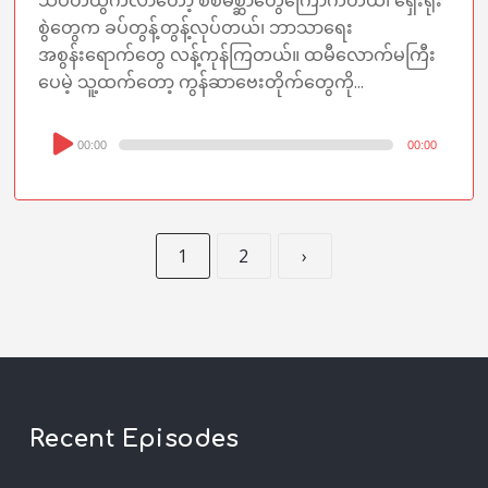
သပိတ်ထွက်လာတော့ စစ်မိစ္ဆာတွေကြောက်တယ်၊ ရှေးရိုး
စွဲတွေက ခပ်တွန့်တွန့်လုပ်တယ်၊ ဘာသာရေး
အစွန်းရောက်တွေ လန့်ကုန်ကြတယ်။ ထမီလောက်မကြီး
ပေမဲ့ သူ့ထက်တော့ ကွန်ဆာဗေးတိုက်တွေကို...
Audio
00:00
00:00
Player
1
2
›
Recent Episodes