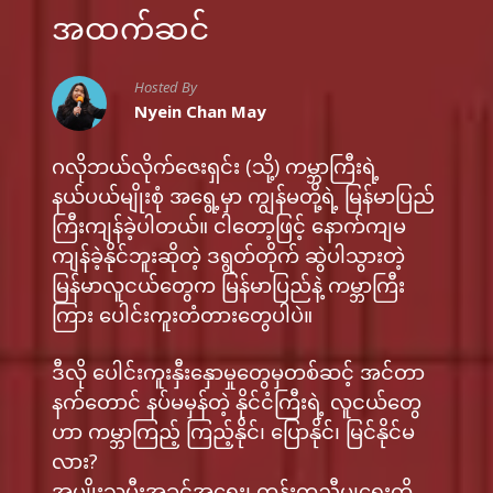
အထက်ဆင်
Hosted By
Nyein Chan May
ဂလိုဘယ်လိုက်ဇေးရှင်း (သို့) ကမ္ဘာကြီးရဲ့
နယ်ပယ်မျိုးစုံ အရွေ့မှာ ကျွန်မတို့ရဲ့ မြန်မာပြည်
ကြီးကျန်ခဲ့ပါတယ်။ ငါတော့ဖြင့် နောက်ကျမ
ကျန်ခဲ့နိုင်ဘူးဆိုတဲ့ ဒရွတ်တိုက် ဆွဲပါသွားတဲ့
မြန်မာလူငယ်တွေက မြန်မာပြည်နဲ့ ကမ္ဘာကြီး
ကြား ပေါင်းကူးတံတားတွေပါပဲ။
ဒီလို ပေါင်းကူးနှီးနှောမှုတွေမှတစ်ဆင့် အင်တာ
နက်တောင် နပ်မမှန်တဲ့ နိုင်ငံကြီးရဲ့ လူငယ်တွေ
ဟာ ကမ္ဘာကြည့် ကြည့်နိုင်၊ ပြောနိုင်၊ မြင်နိုင်မ
လား?
အမျိုးသမီးအခွင့်အရေး၊ တန်းတူညီမျှရေးကို