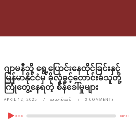
ဂျာမနီသို့ ရွေ့ပြောင်းနေထိုင်ခြင်းနှင့်
မြန်မာနိုင်ငံမှ ခိုလှုံခွင့်တောင်းခံသူတို့
ကြုံတွေ့နေရတဲ့ စိန်ခေါ်မှုများ
APRIL 12, 2025
အထက်ဆင်
0 COMMENTS
Audio
00:00
00:00
Player