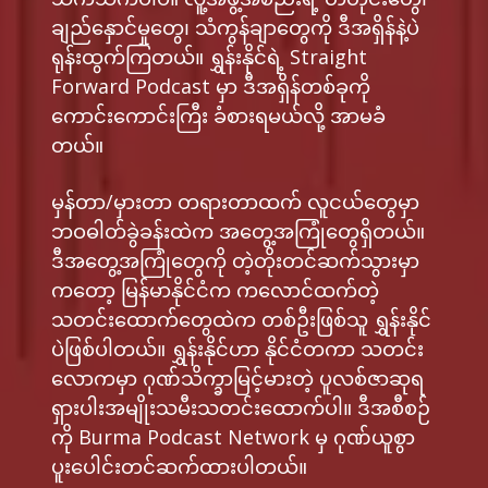
ချည်နှောင်မှုတွေ၊ သံကွန်ချာတွေကို ဒီအရှိန်နဲ့ပဲ
ရုန်းထွက်ကြတယ်။ ရွှန်းနိုင်ရဲ့ Straight
Forward Podcast မှာ ဒီအရှိန်တစ်ခုကို
ကောင်းကောင်းကြီး ခံစားရမယ်လို့ အာမခံ
တယ်။
မှန်တာ/မှားတာ တရားတာထက် လူငယ်တွေမှာ
ဘဝဓါတ်ခွဲခန်းထဲက အတွေ့အကြုံတွေရှိတယ်။
ဒီအတွေ့အကြုံတွေကို တဲ့တိုးတင်ဆက်သွားမှာ
ကတော့ မြန်မာနိုင်ငံက ကလောင်ထက်တဲ့
သတင်းထောက်တွေထဲက တစ်ဦးဖြစ်သူ ရွှန်းနိုင်
ပဲဖြစ်ပါတယ်။ ရွှန်းနိုင်ဟာ နိုင်ငံတကာ သတင်း
လောကမှာ ဂုဏ်သိက္ခာမြင့်မားတဲ့ ပူလစ်ဇာဆုရ
ရှားပါးအမျိုးသမီးသတင်းထောက်ပါ။ ဒီအစီစဉ်
ကို Burma Podcast Network မှ ဂုဏ်ယူစွာ
ပူးပေါင်းတင်ဆက်ထားပါတယ်။