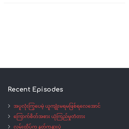
Recent Episodes
အပူလုံးကြွပေမဲ့ ယူကျုံးမရမဖြစ်ရလေအောင်
ကြောက်စိတ်အစား ယုံကြည်မှုတံတား
လမ်းထိပ်က နတ်ကန္နားပွဲ