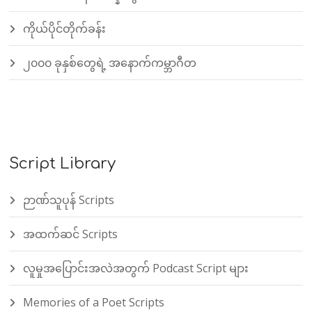
ကိုယ်ပိုင်တိုက်ခန်း
၂၀၀၀ ခုနှစ်တွေရဲ့ အနောက်ကမ္ဘာဂီတ
Script Library
ဉာဏ်သူပုန် Scripts
အထက်ဆင် Scripts
လူမှုအပြောင်းအလဲအတွက် Podcast Script များ
Memories of a Poet Scripts