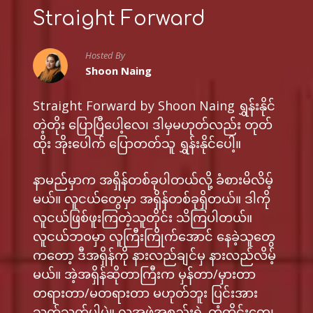
Straight Forward
Hosted By
Shoon Naing
Straight Forward by Shoon Naing ရွှန်းနိုင်
တဲ့တိုး ပြောပြီပေါ့လေ၊ ဒါမှမဟုတ်လည်း တုတ်
ထိုး အိုးပေါက် ပြောတတ်သူ ရွှန်းနိုင်ပေါ့။
နာမည်မှာက အရှိန်တစ်ခုပါတယ်လို့ ခံစားမိလိမ့်
မယ်။ လူငယ်တွေမှာ အရှိန်တစ်ခုရှိတယ်။ ဒါကို
လူငယ်ဖြစ်ဖူးကြတဲ့သူတိုင်း သိကြပါတယ်။
လူငယ်ဘဝမှာ လူကြီးကြိုက်အောင် နေခဲ့သူတွေ
ကတော့ ဒီအရှိန်ကို နားလည်ချင်မှ နားလည်လိမ့်
မယ်။ အဲ့အရှိန်ဆိုတာကြီးက မှန်တာ/မှားတာ
တရားတာ/မတရားတာ မဟုတ်ဘူး ပြင်းအား
သက်သက်ပါပဲ။ လူ့အဖွဲ့အစည်းရဲ့ တံတိုင်းတွေ၊