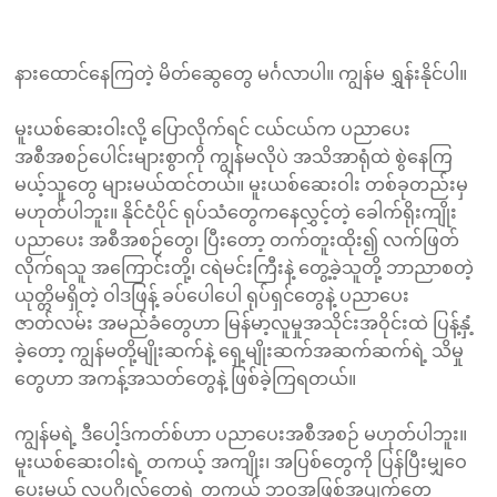
Player
နားထောင်နေကြတဲ့ မိတ်ဆွေတွေ မင်္ဂလာပါ။ ကျွန်မ ရွှန်းနိုင်ပါ။
မူးယစ်ဆေးဝါးလို့ ပြောလိုက်ရင် ငယ်ငယ်က ပညာပေး
အစီအစဉ်ပေါင်းများစွာကို ကျွန်မလိုပဲ အသိအာရုံထဲ စွဲနေကြ
မယ့်သူတွေ များမယ်ထင်တယ်။ မူးယစ်ဆေးဝါး တစ်ခုတည်းမှ
မဟုတ်ပါဘူး။ နိုင်ငံပိုင် ရုပ်သံတွေကနေလွှင့်တဲ့ ခေါက်ရိုးကျိုး
ပညာပေး အစီအစဉ်တွေ၊ ပြီးတော့ တက်တူးထိုး၍ လက်ဖြတ်
လိုက်ရသူ အကြောင်းတို့၊ ငရဲမင်းကြီးနဲ့ တွေ့ခဲ့သူတို့ ဘာညာစတဲ့
ယုတ္တိမရှိတဲ့ ဝါဒဖြန့် ခပ်ပေါပေါ ရုပ်ရှင်တွေနဲ့ ပညာပေး
ဇာတ်လမ်း အမည်ခံတွေဟာ မြန်မာ့လူမှုအသိုင်းအဝိုင်းထဲ ပြန့်နှံ့
ခဲ့တော့ ကျွန်မတို့မျိုးဆက်နဲ့ ရှေ့မျိုးဆက်အဆက်ဆက်ရဲ့ သိမှု
တွေဟာ အကန့်အသတ်တွေနဲ့ ဖြစ်ခဲ့ကြရတယ်။
ကျွန်မရဲ့ ဒီပေါ့ဒ်ကတ်စ်ဟာ ပညာပေးအစီအစဉ် မဟုတ်ပါဘူး။
မူးယစ်ဆေးဝါးရဲ့ တကယ့် အကျိုး၊ အပြစ်တွေကို ပြန်ပြီးမျှဝေ
ပေးမယ့် လူပုဂ္ဂိုလ်တွေရဲ့ တကယ့် ဘဝအဖြစ်အပျက်တွေ