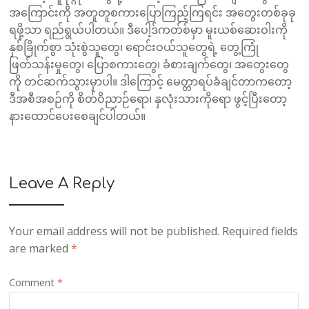
အကြောင်းကို အတူတူစကားပြောကြည့်ကြရင်း အတွေးတစ်ခုခု
ရဖို့သာ ရည်ရွယ်ပါတယ်။ ဒီပေါ့ဒ်ကတ်စ်မှာ မူးယစ်ဆေးဝါးကို
နှစ်ခြိုက်စွာ သုံးစွဲသူတွေ၊ ရောင်းဝယ်သူတွေရဲ့ တွေ့ကြုံ
ဖြတ်သန်းမှုတွေ၊ ပြောစကားတွေ၊ ခံစားချက်တွေ၊ အတွေးတွေ
ကို တင်ဆက်သွားမှာပါ။ ဒါကြောင့် မေတ္တာရပ်ခံချင်တာကတော့
ဒီအစီအစဉ်ကို စိတ်ဝိညာဉ်ရော၊ နှလုံးသားကိုရော ဖွင့်ပြီးတော့
နားထောင်ပေးစေချင်ပါတယ်။
Leave A Reply
Your email address will not be published.
Required fields
are marked
*
Comment
*