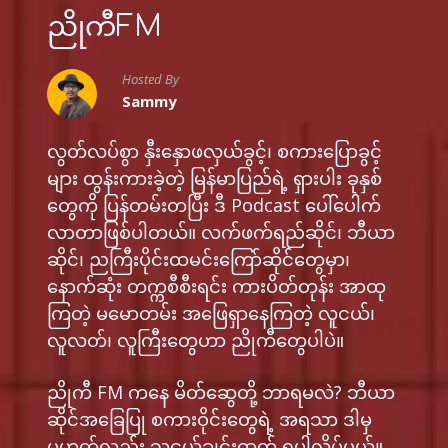
ညိုကီFM
Hosted By
Sammy
လွတ်လပ်စွာ နှီးနှောဖလှယ်ခွင့်၊ ​စကားပြောခွင့်
များ ထွန်းကားခဲ့တဲ့ မြန်မာပြည်ရဲ့ ရှားပါး ခုနှစ်
တွေကို ပြန်တမ်းတပြီး ဒီ Podcast ပေါ်ပေါက်
လာတာဖြစ်ပါတယ်။ လက်ဖက်ရည်ဆိုင်၊​ ဘီယာ
ဆိုင်၊ ​ညကြီးပိုင်းထမင်းကြော်ဆိုင်တွေမှာ၊
နောက်ဆုံး တက္ကစီစီးရင်း ကားပိတ်တုန်း အာထု
ကြတဲ့ မမောတမ်း အဖြေရှာနေကြတဲ့ လူငယ်၊
လူလတ်၊ လူကြီးတွေဟာ ညိုကီတွေပါပဲ။
ညိုကီ FM ကနေ မိတ်ဆွေတို့ ဘာရမလဲ​? ဘီယာ
ဆိုင်အခြေပြု စကားဝိုင်းတွေရဲ့ အရသာ ဒါမှ
မဟုတ်လည်း ​သူငယ်ချင်းဓာတ် ရပါလိမ့်မယ်။