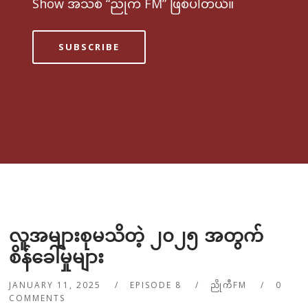
Show အသစ် “ညိုကီ FM” ဖြစ်ပါတယ်။
SUBSCRIBE
လူအများစုမသိတဲ့ ၂၀၂၅ အတွက်
စိန်ခေါ်မှုများ
JANUARY 11, 2025
EPISODE 8
ညိုကီFM
0
COMMENTS