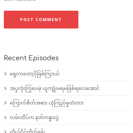
Recent Episodes
ရှေးကတော့ပိုခြစ်ကြဒယ်
အပူလုံးကြွပေမဲ့ ယူကျုံးမရမဖြစ်ရလေအောင်
ကြောက်စိတ်အစား ယုံကြည်မှုတံတား
လမ်းထိပ်က နတ်ကန္နားပွဲ
ကိုယ်ပိုင်တိုက်ခန်း