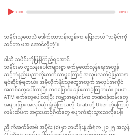
Audio
00:00
00:00
Player
သမိုင်းသုတေသီ ဒေါက်တာသန်းထွန်းက ပြောတယ် “သမိုင်းကို
သင်တာ မအ အောင်လို့တဲ့”။
ဒါဆို သမိုင်းကိုပြန်ကြည့်ရအောင်..
သမိုင်းမှာ လူသန်းပေါင်းများစွာ စက်မှုတော်လှန်ရေးအလွန်
ဆင့်ကဲနည်းပညာတိုးတက်လာမှုကြောင့် အလုပ်လက်မဲ့ပြဿနာ
ရင်ဆိုင်ခဲ့ရတယ်။ အမှီလိုက်နိုင်သူတွေအတွက် အလုပ်အကိုင်
အသစ်တွေပေါ်လာပြီး ဘဝပြောင်း ချမ်းသာခဲ့ကြတယ်။ ဥပမာ –
ATM စက်တွေပေါ်လာပြီး ကမ္ဘာအရပ်ရပ်က ဘဏ်ဝန်ထမ်းတွေ
အများပြား အလုပ်ဆုံးရှုံးခဲ့ကြသလို၊ Grab တို့ Uber တို့ကြောင့်
လမ်းထိပ်က အငှားယာဥ်ဂိတ်တွေ ပျောက်ဆုံးသွားသလိုပေါ့။
ညိုကီအက်ဖ်အမ် အပိုင်း (၈) မှာ ဘဟိန်းနဲ့ အီရံက ၂၀၂၅ အလွန်
AI ခရီးမှာ လှည်းပေါ်တင်ကျန်မယ့်သူ၊ လှည်းအောက် ကျ