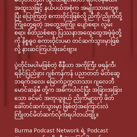
အထူးသဖြင့် နယ်ပယ်အစုံက အမျိုးသားတွေစု
ပြီး ပြောကြတဲ့ စကားဝိုင်းဖြစ်လို့ ညီကို/ညိုကီတို့
ကြုံတွေ့ရတဲ့ အတွေ့အကြုံ၊ ပျော်စရာ၊ ​လွမ်း
စရာ၊ ​စိတ်ညစ်စရာ ပြဿနာအထွေထွေအဖုံဖုံတို့
ကို နိစ္စဓူဝ စကားဝိုင်းပမာ တင်ဆက်သွားမှာဖြစ်
လို့ နားဆင်ကြပါအုံးခင်ဗျာ။
ပွဲတိုင်းမပါမဖြစ်တဲ့ စီနီယာ အကိုကြီး ဖရန်ကီ၊
ရခိုင်ပြည်ဖွား ဂျစ်ကန်ကန် ပညာတတ် မိတ်ဆွေ
ဘရက်ဒလေ၊ မြောက်ဥက္ကလာသား ဂျလေဘီ
မောင်ဆန်မီ တို့က အဓိကပါဝင်ပြီး အခြားအခြား
သော ခင်မင် အတုယူဖွယ် ညိုကီများကို ဖိတ်
ခေါ်တင်ဆက်သွားမှာ ဖြစ်တဲ့အကြောင်းလဲ
ကြိုတင်မိတ်ဆက်လိုက်ရပါတယ်ဗျို့။
Burma Podcast Network ရဲ့ Podcast