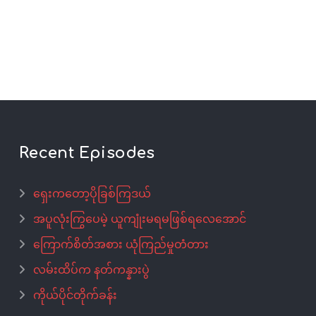
Recent Episodes
ရှေးကတော့ပိုခြစ်ကြဒယ်
အပူလုံးကြွပေမဲ့ ယူကျုံးမရမဖြစ်ရလေအောင်
ကြောက်စိတ်အစား ယုံကြည်မှုတံတား
လမ်းထိပ်က နတ်ကန္နားပွဲ
ကိုယ်ပိုင်တိုက်ခန်း