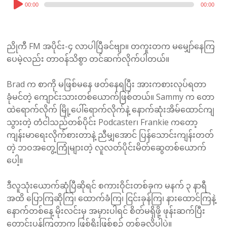
Audio
00:00
00:00
Player
ညိုကီ FM အပိုင်း-၄ လာပါပြီခင်ဗျာ။ တကူးတက မမျှော်နေကြ
ပေမဲ့လည်း တာဝန်သိစွာ တင်ဆက်လိုက်ပါတယ်။
Brad က စာကို မဖြစ်မနေ ဖတ်နေရပြီး အားကစားလုပ်ရတာ
ခုံမင်တဲ့ ကျောင်းသားတစ်ယောက်ဖြစ်တယ်။ Sammy က တော
ထဲရောက်လိုက် မြို့ပေါ်ရောက်လိုက်နဲ့ နောက်ဆုံးအိမ်ထောင်ကျ
သွားတဲ့ တံငါသည်တစ်ပိုင်း Podcaster၊ Frankie ကတော့
ကျန်းမာရေးလိုက်စားတာနဲ့ ညီမျှအောင် ပြန်သောင်းကျန်းတတ်
တဲ့ ဘဝအတွေ့ကြုံများတဲ့ လူလတ်ပိုင်းမိတ်ဆွေတစ်ယောက်
ပေါ့။
ဒီလူသုံးယောက်ဆုံပြီဆိုရင် စကားဝိုင်းတစ်ခုက မနက် ၃ နာရီ
အထိ ပြောကြဆိုကြ၊​ ထောက်ခံကြ၊ ငြင်းခုန်ကြ၊ နားထောင်ကြနဲ့
နောက်တစ်နေ့ မိုးလင်းမှ အမှားပါရင် စိတ်မရှိဖို့ ဖုန်းဆက်ပြီး
တောင်းပန်ကြတာက ဖြစ်ရိုးဖြစ်စဥ် တစ်ခုလိုပါပဲ။