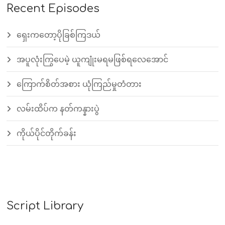
Recent Episodes
ရှေးကတော့ပိုခြစ်ကြဒယ်
အပူလုံးကြွပေမဲ့ ယူကျုံးမရမဖြစ်ရလေအောင်
ကြောက်စိတ်အစား ယုံကြည်မှုတံတား
လမ်းထိပ်က နတ်ကန္နားပွဲ
ကိုယ်ပိုင်တိုက်ခန်း
Script Library