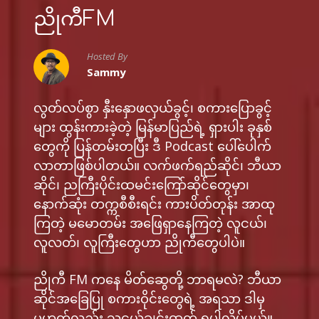
ညိုကီFM
Hosted By
Sammy
လွတ်လပ်စွာ နှီးနှောဖလှယ်ခွင့်၊ ​စကားပြောခွင့်
များ ထွန်းကားခဲ့တဲ့ မြန်မာပြည်ရဲ့ ရှားပါး ခုနှစ်
တွေကို ပြန်တမ်းတပြီး ဒီ Podcast ပေါ်ပေါက်
လာတာဖြစ်ပါတယ်။ လက်ဖက်ရည်ဆိုင်၊​ ဘီယာ
ဆိုင်၊ ​ညကြီးပိုင်းထမင်းကြော်ဆိုင်တွေမှာ၊
နောက်ဆုံး တက္ကစီစီးရင်း ကားပိတ်တုန်း အာထု
ကြတဲ့ မမောတမ်း အဖြေရှာနေကြတဲ့ လူငယ်၊
လူလတ်၊ လူကြီးတွေဟာ ညိုကီတွေပါပဲ။
ညိုကီ FM ကနေ မိတ်ဆွေတို့ ဘာရမလဲ​? ဘီယာ
ဆိုင်အခြေပြု စကားဝိုင်းတွေရဲ့ အရသာ ဒါမှ
မဟုတ်လည်း ​သူငယ်ချင်းဓာတ် ရပါလိမ့်မယ်။