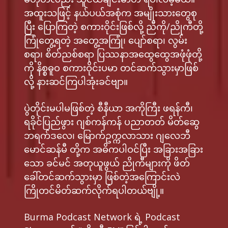
အထူးသဖြင့် နယ်ပယ်အစုံက အမျိုးသားတွေစု
ပြီး ပြောကြတဲ့ စကားဝိုင်းဖြစ်လို့ ညီကို/ညိုကီတို့
ကြုံတွေ့ရတဲ့ အတွေ့အကြုံ၊ ပျော်စရာ၊ ​လွမ်း
စရာ၊ ​စိတ်ညစ်စရာ ပြဿနာအထွေထွေအဖုံဖုံတို့
ကို နိစ္စဓူဝ စကားဝိုင်းပမာ တင်ဆက်သွားမှာဖြစ်
လို့ နားဆင်ကြပါအုံးခင်ဗျာ။
ပွဲတိုင်းမပါမဖြစ်တဲ့ စီနီယာ အကိုကြီး ဖရန်ကီ၊
ရခိုင်ပြည်ဖွား ဂျစ်ကန်ကန် ပညာတတ် မိတ်ဆွေ
ဘရက်ဒလေ၊ မြောက်ဥက္ကလာသား ဂျလေဘီ
မောင်ဆန်မီ တို့က အဓိကပါဝင်ပြီး အခြားအခြား
သော ခင်မင် အတုယူဖွယ် ညိုကီများကို ဖိတ်
ခေါ်တင်ဆက်သွားမှာ ဖြစ်တဲ့အကြောင်းလဲ
ကြိုတင်မိတ်ဆက်လိုက်ရပါတယ်ဗျို့။
Burma Podcast Network ရဲ့ Podcast