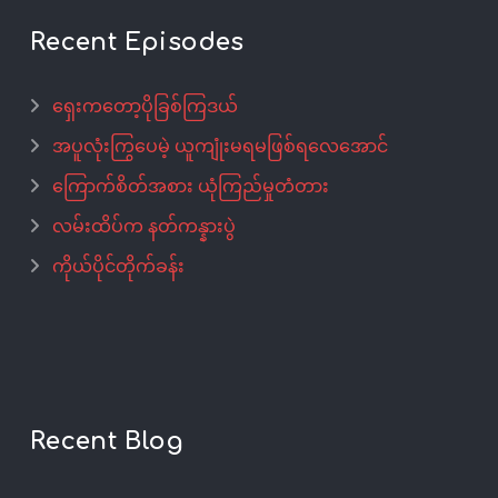
Recent Episodes
ရှေးကတော့ပိုခြစ်ကြဒယ်
အပူလုံးကြွပေမဲ့ ယူကျုံးမရမဖြစ်ရလေအောင်
ကြောက်စိတ်အစား ယုံကြည်မှုတံတား
လမ်းထိပ်က နတ်ကန္နားပွဲ
ကိုယ်ပိုင်တိုက်ခန်း
Recent Blog