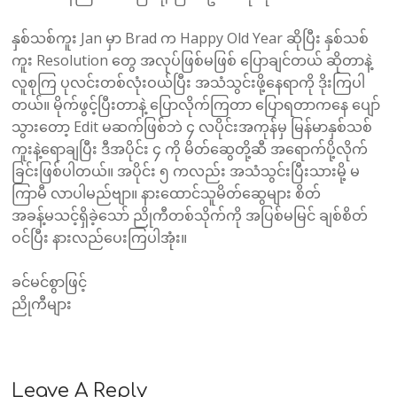
နှစ်သစ်ကူး Jan မှာ Brad က Happy Old Year ဆိုပြီး နှစ်သစ်
ကူး Resolution တွေ အလုပ်ဖြစ်မဖြစ် ပြောချင်တယ် ဆိုတာနဲ့
လူစုကြ ပုလင်းတစ်လုံးဝယ်ပြီး အသံသွင်းဖို့နေရာကို ဒိုးကြပါ
တယ်။ မိုက်ဖွင့်ပြီးတာနဲ့ ပြောလိုက်ကြတာ ပြောရတာကနေ ပျော်
သွားတော့ Edit မဆက်ဖြစ်ဘဲ ၄ လပိုင်းအကုန်မှ မြန်မာနှစ်သစ်
ကူးနဲ့ရောချပြီး ဒီအပိုင်း ၄ ကို မိတ်ဆွေတို့ဆီ အရောက်ပို့လိုက်
ခြင်းဖြစ်ပါတယ်။ အပိုင်း ၅ ကလည်း အသံသွင်းပြီးသားမို့ မ
ကြာမီ လာပါမည်ဗျာ။ နားထောင်သူမိတ်ဆွေများ စိတ်
အခန့်မသင့်ရှိခဲ့သော် ညိုကီတစ်သိုက်ကို အပြစ်မမြင် ချစ်စိတ်
ဝင်ပြီး နားလည်ပေးကြပါအုံး။
ခင်မင်စွာဖြင့်
ညိုကီများ
Leave A Reply