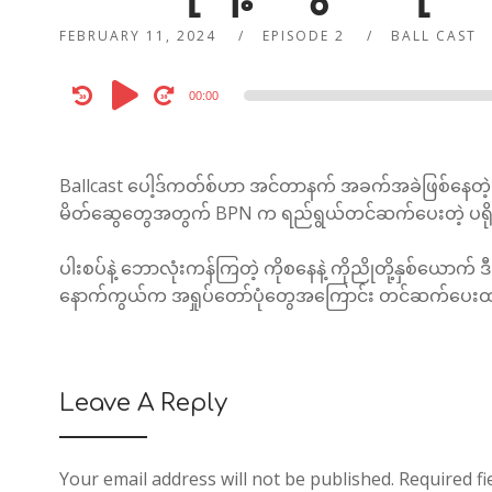
FEBRUARY 11, 2024
EPISODE 2
BALL CAST
Audio
00:00
Player
Ballcast ပေါ့ဒ်ကတ်စ်ဟာ အင်တာနက် အခက်အခဲဖြစ်နေတဲ့ 
မိတ်ဆွေတွေအတွက် BPN က ရည်ရွယ်တင်ဆက်ပေးတဲ့ ပရို
ပါးစပ်နဲ့ ဘောလုံးကန်ကြတဲ့ ကိုစနေနဲ့ ကိုညိုတို့နှစ်ယောက
နောက်ကွယ်က အရှုပ်တော်ပုံတွေအကြောင်း တင်ဆက်ပေ
Leave A Reply
Your email address will not be published.
Required f