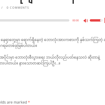
0 COMMENTS
00:00
Use
Up/Dow
Arrow
နေရာတွေမှာ ရောက်ရှိနေတဲ့ ဘောလုံးအားကစားကို နှစ်သက်ကြတဲ့ ခ
keys
ဂရမ်တစ်ခုဖြစ်ပါတယ်။
to
increase
် ဒီအပိုင်းမှာ ဘောလုံးစီးပွားရေး ဘယ်လိုလည်ပတ်နေသလဲ ဆိုတာနဲ့
or
းထားပါတယ်။ နားသောတဆင်ကြပါဦး…။
decreas
volume.
ields are marked
*