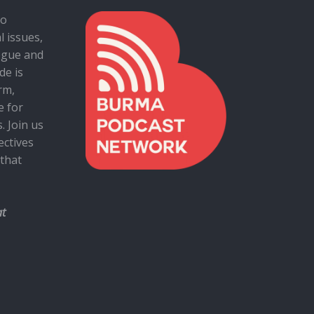
to
al issues,
ogue and
de is
rm,
e for
. Join us
ectives
 that
at