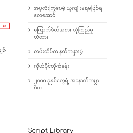
1.25x
အပူလုံးကြွပေမဲ့ ယူကျုံးမရမဖြစ်ရ
1x
လေအောင်
0.75x
1x
ကြောက်စိတ်အစား ယုံကြည်မှု
n
တံတား
ျစ်
လမ်းထိပ်က နတ်ကန္နားပွဲ
ကိုယ်ပိုင်တိုက်ခန်း
e
၂၀၀၀ ခုနှစ်တွေရဲ့ အနောက်ကမ္ဘာ
ဂီတ
Script Library