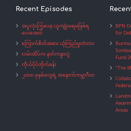
Recent Episodes
Recen
အပူလုံးကြွပေမဲ့ ယူကျုံးမရမဖြစ်ရ
BPN De
လေအောင်
for De
ကြောက်စိတ်အစား ယုံကြည်မှုတံတား
Burma 
Somba
လမ်းထိပ်က နတ်ကန္နားပွဲ
Fund 2
ကိုယ်ပိုင်တိုက်ခန်း
“The M
၂၀၀၀ ခုနှစ်တွေရဲ့ အနောက်ကမ္ဘာဂီတ
Collab
Federa
Landmi
Awaren
Areas