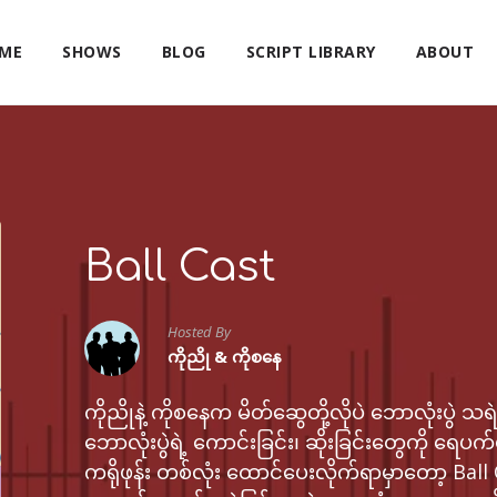
ME
SHOWS
BLOG
SCRIPT LIBRARY
ABOUT
Ball Cast
Hosted By
ကိုညို & ကိုစနေ
ကိုညိုနဲ့ ကိုစနေက မိတ်ဆွေတို့လိုပဲ ဘောလုံးပွဲ သရဲ
ဘောလုံးပွဲရဲ့ ကောင်းခြင်း၊ ဆိုးခြင်းတွေကို ရေပက
ကရိုဖုန်း တစ်လုံး ထောင်ပေးလိုက်ရာမှာတော့ Ba