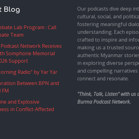
Our podcasts dive deep in
t Blog
cultural, social, and politic
fostering meaningful dial
bate Lab Program : Call
understanding. Each episo
bate Team
crafted to inspire and info
Podcast Network Receives
making us a trusted sourc
th Somphone Memorial
authentic Myanmar stories
026 Support
in exploring diverse persp
and compelling narratives
orning Radio” by Yar Yar
connect and resonate.
oration Between BPN and
l FM
"Think, Talk, Listen" with us 
ne and Explosive
Burma Podcast Network.
ess in Conflict-Affected