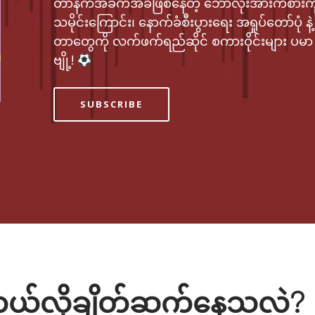
တာနက်အခက်အခဲဖြစ်နေတဲ့ ဘောလုံးအားကစားကို
သမိုင်းကြောင်း၊​ နောက်ခံစီးပွားရေး အရှုပ်တော်ပုံ န
တာတွေကို လက်ဖက်ရည်ဆိုင် စကားဝိုင်းများ ပမ
ဗျို့!
SUBSCRIBE
ေး ဘယ်လိုချိတ်ဆက်နေသလဲ?