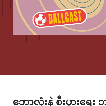
ဘောလုံးနဲ့ စီးပွားရ