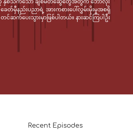
 နှစ်သက်သော ချစ်မိတ်ဆွေတွေအတွက် ဘောလုံး
ဲ့ ခေတ်မှီနည်းပညာရဲ့ အားကစားပေါ်လွှမ်းမိုးမှုအစရှိ
ာ တင်ဆက်ပေးသွားမှာဖြစ်ပါတယ်။ နားဆင်ကြပါဦး
2x
Recent Episodes
1.5x