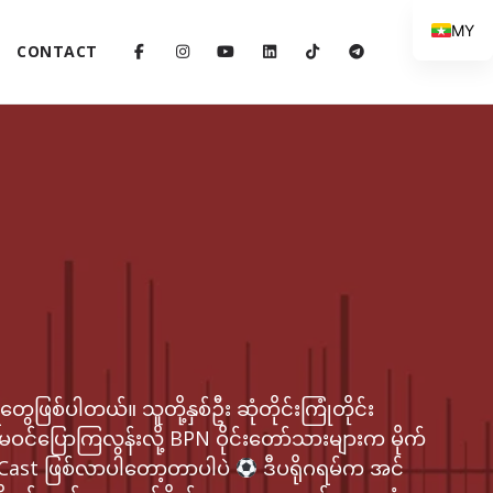
MY
CONTACT
တွေဖြစ်ပါတယ်။ သူတို့နှစ်ဦး ဆုံတိုင်းကြုံတိုင်း
်မဝင်ပြောကြလွန်းလို့ BPN ဝိုင်းတော်သားများက မိုက်
ll Cast ဖြစ်လာပါတော့တာပါပဲ
ဒီပရိုဂရမ်က အင်