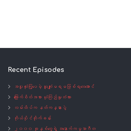
Recent Episodes
အပူလုံးကြွပေမဲ့ ယူကျုံးမရမဖြစ်ရလေအောင်
ကြောက်စိတ်အစား ယုံကြည်မှုတံတား
လမ်းထိပ်က နတ်ကန္နားပွဲ
ကိုယ်ပိုင်တိုက်ခန်း
၂၀၀၀ ခုနှစ်တွေရဲ့ အနောက်ကမ္ဘာဂီတ