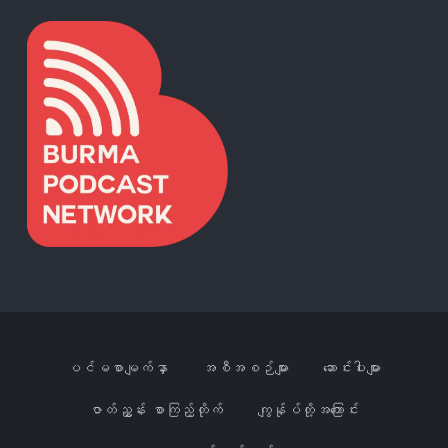
ပင်မစာမျက်နှာ
အစီအစဉ်များ
ဆောင်းပါးများ
ဇာတ်ညွှန်း စာကြည့်တိုက်
ကျွန်ုပ်တို့အကြောင်း