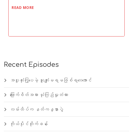
READ MORE
Recent Episodes
အပူလုံးကြွပေမဲ့ ယူကျုံးမရမဖြစ်ရလေအောင်
ကြောက်စိတ်အစား ယုံကြည်မှုတံတား
လမ်းထိပ်က နတ်ကန္နားပွဲ
ကိုယ်ပိုင်တိုက်ခန်း