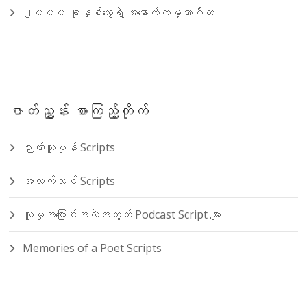
၂၀၀၀ ခုနှစ်တွေရဲ့ အနောက်ကမ္ဘာဂီတ
ဇာတ်ညွှန်း စာကြည့်တိုက်
ဉာဏ်သူပုန် Scripts
အထက်ဆင် Scripts
လူမှုအပြောင်းအလဲအတွက် Podcast Script များ
Memories of a Poet Scripts