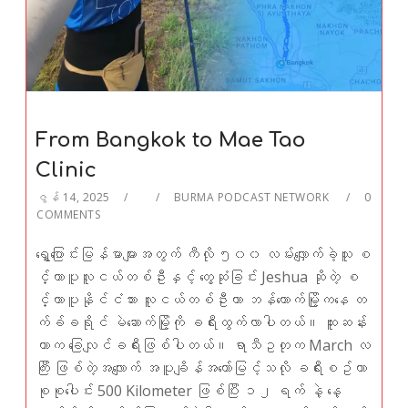
From Bangkok to Mae Tao
Clinic
ဇွန် 14, 2025
BURMA PODCAST NETWORK
0
COMMENTS
ရွှေ့ပြောင်းမြန်မာများအတွက် ကီလို ၅၀၀ လမ်းလျှောက်ခဲ့သူ စ
င်္ကာပူလူငယ်တစ်ဦးနှင့် တွေ့ဆုံခြင်း Jeshua ဆိုတဲ့ စ
င်္ကာပူနိုင်ငံသား လူငယ်တစ်ဦးဟာ ဘန်ကောက်မြို့ကနေ တ
က်ခ်ခရိုင် မဲဆောက်မြို့ကို ခရီးထွက်လာပါတယ်။ ထူးဆန်း
တာက ခြေလျင်ခရီးဖြစ်ပါတယ်။ ရာသီဥတုက March လ
ကြီး ဖြစ်တဲ့အလျောက် အပူချိန်အတော်မြင့်သလို ခရီးစဥ်ဟာ
စုစုပေါင်း 500 Kilometer ဖြစ်ပြီး ၁၂ ရက် နဲ့ နေ့