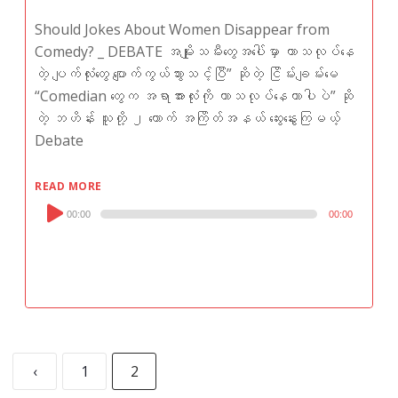
Should Jokes About Women Disappear from
Comedy? _ DEBATE အမျိုးသမီးတွေအပေါ်မှာ ဟာသလုပ်နေ
တဲ့ ပျက်လုံးတွေ ပျောက်ကွယ်သွားသင့်ပြီ” ဆိုတဲ့ ငြိမ်းချမ်းမေ
“Comedian တွေက အရာအားလုံးကို ဟာသလုပ်နေတာပါပဲ” ဆို
တဲ့ ဘဟိန်း သူတို့ ၂ ယောက် အကြိတ်အနယ် ဆွေးနွေးကြမယ့်
Debate
READ MORE
Audio
00:00
00:00
Player
‹
1
2