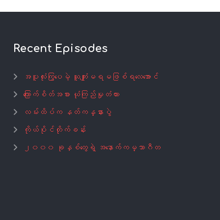
Recent Episodes
အပူလုံးကြွပေမဲ့ ယူကျုံးမရမဖြစ်ရလေအောင်
ကြောက်စိတ်အစား ယုံကြည်မှုတံတား
လမ်းထိပ်က နတ်ကန္နားပွဲ
ကိုယ်ပိုင်တိုက်ခန်း
၂၀၀၀ ခုနှစ်တွေရဲ့ အနောက်ကမ္ဘာဂီတ