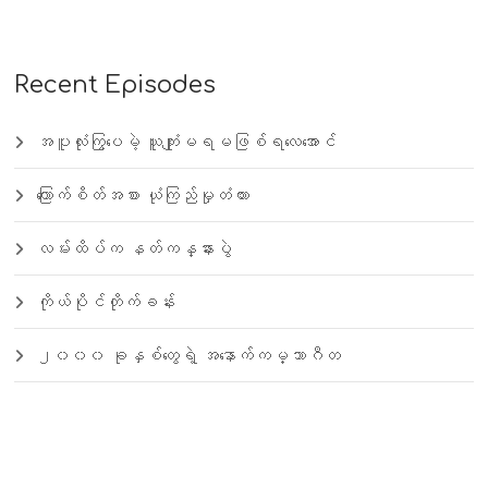
Recent Episodes
အပူလုံးကြွပေမဲ့ ယူကျုံးမရမဖြစ်ရလေအောင်
ကြောက်စိတ်အစား ယုံကြည်မှုတံတား
လမ်းထိပ်က နတ်ကန္နားပွဲ
ကိုယ်ပိုင်တိုက်ခန်း
၂၀၀၀ ခုနှစ်တွေရဲ့ အနောက်ကမ္ဘာဂီတ