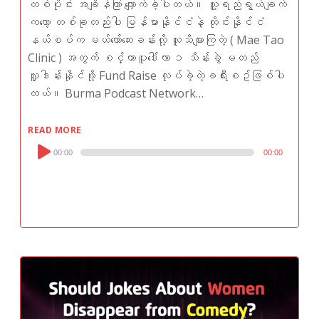
တစ်ပိုင်း အချိန်ကြာ လျှောက်ခဲ့ပါတယ်။ သူ့ရည်ရွယ်ချက်
ကတော့ တစ်ခုတည်းပါ မြန်မာနိုင်ငံနဲ့ ထိုင်းနိုင်ငံ
နယ်စပ်က မယ်တော်ဆေးခန်းလို့ လူသိများကြတဲ့ ( Mae Tao
Clinic ) အတွက် စင်္ကာပူဒေါ်လာ ၁ သိန်းခွဲ မတည်
လှူဒါန်းနိုင်ဖို့ Fund Raise လုပ်ခဲ့တဲ့ခရီးစဥ်ဖြစ်ပါ
တယ်။ Burma Podcast Network…
READ MORE
Audio
00:00
00:00
Player