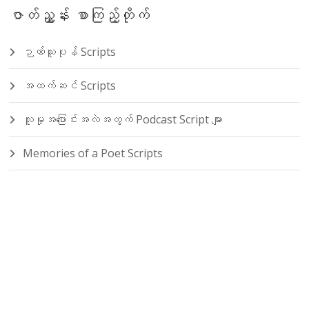
ဇာတ်ညွှန်း စာကြည့်တိုက်
ဉာဏ်သူပုန် Scripts
အထက်ဆင် Scripts
လူမှုအပြောင်းအလဲအတွက် Podcast Script များ
Memories of a Poet Scripts